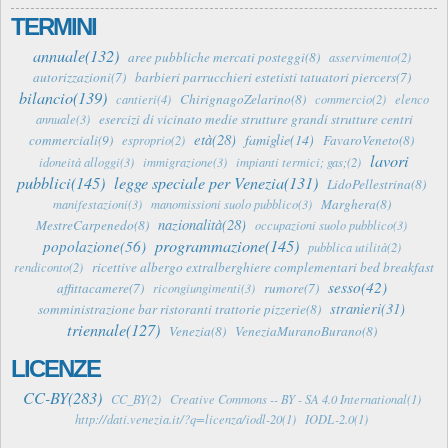
TERMINI
annuale(132)
aree pubbliche mercati posteggi(8)
asservimento(2)
autorizzazioni(7)
barbieri parrucchieri estetisti tatuatori piercers(7)
bilancio(139)
ChirignagoZelarino(8)
cantieri(4)
commercio(2)
elenco
esercizi di vicinato medie strutture grandi strutture centri
annuale(3)
età(28)
famiglie(14)
commerciali(9)
FavaroVeneto(8)
esproprio(2)
lavori
idoneità alloggi(3)
immigrazione(3)
impianti termici; gas;(2)
pubblici(145)
legge speciale per Venezia(131)
LidoPellestrina(8)
Marghera(8)
manifestazioni(3)
manomissioni suolo pubblico(3)
nazionalità(28)
MestreCarpenedo(8)
occupazioni suolo pubblico(3)
programmazione(145)
popolazione(56)
pubblica utilità(2)
ricettive albergo extralberghiere complementari bed breakfast
rendiconto(2)
sesso(42)
affittacamere(7)
rumore(7)
ricongiungimenti(3)
stranieri(31)
somministrazione bar ristoranti trattorie pizzerie(8)
triennale(127)
Venezia(8)
VeneziaMuranoBurano(8)
LICENZE
CC-BY(283)
CC_BY(2)
Creative Commons -- BY - SA 4.0 International(1)
http://dati.venezia.it/?q=licenza/iodl-20(1)
IODL-2.0(1)