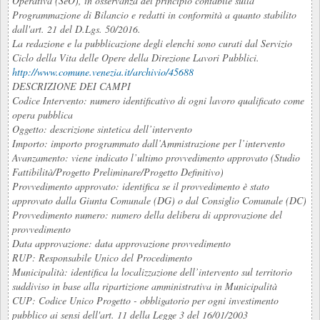
Operativa (SeO), in osservanza del principio contabile sulla
Programmazione di Bilancio e redatti in conformità a quanto stabilito
dall'art. 21 del D.Lgs. 50/2016.
La redazione e la pubblicazione degli elenchi sono curati dal Servizio
Ciclo della Vita delle Opere della Direzione Lavori Pubblici.
http://www.comune.venezia.it/archivio/45688
DESCRIZIONE DEI CAMPI
Codice Intervento: numero identificativo di ogni lavoro qualificato come
opera pubblica
Oggetto: descrizione sintetica dell’intervento
Importo: importo programmato dall’Ammistrazione per l’intervento
Avanzamento: viene indicato l’ultimo provvedimento approvato (Studio
Fattibilità/Progetto Preliminare/Progetto Definitivo)
Provvedimento approvato: identifica se il provvedimento è stato
approvato dalla Giunta Comunale (DG) o dal Consiglio Comunale (DC)
Provvedimento numero: numero della delibera di approvazione del
provvedimento
Data approvazione: data approvazione provvedimento
RUP: Responsabile Unico del Procedimento
Municipalità: identifica la localizzazione dell’intervento sul territorio
suddiviso in base alla ripartizione amministrativa in Municipalità
CUP: Codice Unico Progetto - obbligatorio per ogni investimento
pubblico ai sensi dell'art. 11 della Legge 3 del 16/01/2003