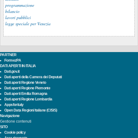
programmazione
bilancio
lavori pubblici
legge speciale per Venezia
PARTNER
FormezPA
DATI APERTI IN ITALIA
Dati.gov.it
Dati aperti della Camera dei Deputati
Dati aperti Regione Veneto
Dati aperti Regione Piemonte
Dati aperti Emilia Romagna
Dati aperti Regione Lombardia
Appsforitaly
Open Data Regioni Italiane (CISIS)
Navigazione
Gestione contenuti
SITO
Cookie policy