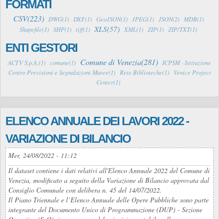
FORMATI
CSV(223)
DWG(1)
DXF(1)
GeoJSON(1)
JPEG(1)
JSON(2)
MDB(1)
XLS(57)
Shapefile(1)
SHP(1)
tiff(1)
XML(1)
ZIP(1)
ZIP/TXT(1)
ENTI GESTORI
Comune di Venezia(281)
ACTV S.p.A.(1)
comune(1)
ICPSM - Istituzione
Centro Previsioni e Segnalazioni Maree(1)
Rete Biblioteche(1)
Venice Project
Center(1)
ELENCO ANNUALE DEI LAVORI 2022 -
VARIAZIONE DI BILANCIO
Mer, 24/08/2022 - 11:12
Il dataset contiene i dati relativi all'Elenco Annuale 2022 del Comune di
Venezia, modificato a seguito della Variazione di Bilancio approvata dal
Consiglio Comunale con delibera n. 45 del 14/07/2022.
Il Piano Triennale e l’Elenco Annuale delle Opere Pubbliche sono parte
integrante del Documento Unico di Programmazione (DUP) - Sezione