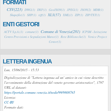
FORMATI
CSV(223)
DWG(1)
DXF(1)
GeoJSON(1)
JPEG(1)
JSON(2)
MDB(1)
XLS(57)
Shapefile(1)
SHP(1)
tiff(1)
XML(1)
ZIP(1)
ZIP/TXT(1)
ENTI GESTORI
Comune di Venezia(281)
ACTV S.p.A.(1)
comune(1)
ICPSM - Istituzione
Centro Previsioni e Segnalazioni Maree(1)
Rete Biblioteche(1)
Venice Project
Center(1)
LETTERA INGENUA
Lun, 15/06/2015 - 15:53
Digitalizzazione di
"Lettera ingenua ad un' amico in cui viene descritto
l'avvenimento della distruzione del veneto governo aristocratico
", 1797
URL al dataset:
https://portale.comune.venezia.it/node/99/9808765
Licenza:
CC-BY
Formato dati: