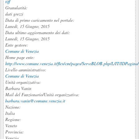
tiff
Granularità:
dati grezzi
Data di primo caricamento nel portale:
Lunedì, 15 Giugno, 2015
Data ultimo aggiornamento dei dati:
Lunedì, 15 Giugno, 2015
Ente gestore:
Comune di Venezia
Home page ente:
http://www.comune.venezia.it/flex/cm/pages/ServeBLOB.php/L/IT/IDPagina/
Livello amministrativo:
Comune di Venezia
Unità organizzativa:
Barbara Vanin
Mail del Funzionario/Unità organizzativa:
barbara.vanin@comune.venezia.it
Nazione:
Italia
Regione:
Veneto
Provincia:
Venezia