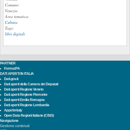
Comune:
Venezia
Area tematica:
Cultura
Tags:
libri digitali
PARTNER
FormezPA
DATI APERTI IN ITALIA
Dati.gov.it
Dati aperti della Camera dei Deputati
Dati aperti Regione Veneto
Dati aperti Regione Piemonte
Dati aperti Emilia Romagna
Dati aperti Regione Lombardia
Appsforitaly
Open Data Regioni Italiane (CISIS)
Navigazione
Gestione contenuti