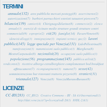
TERMINI
annuale(132)
aree pubbliche mercati posteggi(8)
asservimento(2)
autorizzazioni(7)
barbieri parrucchieri estetisti tatuatori piercers(7)
bilancio(139)
ChirignagoZelarino(8)
cantieri(4)
commercio(2)
elenco
esercizi di vicinato medie strutture grandi strutture centri
annuale(3)
età(28)
famiglie(14)
commerciali(9)
FavaroVeneto(8)
esproprio(2)
lavori
idoneità alloggi(3)
immigrazione(3)
impianti termici; gas;(2)
pubblici(145)
legge speciale per Venezia(131)
LidoPellestrina(8)
Marghera(8)
manifestazioni(3)
manomissioni suolo pubblico(3)
nazionalità(28)
MestreCarpenedo(8)
occupazioni suolo pubblico(3)
programmazione(145)
popolazione(56)
pubblica utilità(2)
ricettive albergo extralberghiere complementari bed breakfast
rendiconto(2)
sesso(42)
affittacamere(7)
rumore(7)
ricongiungimenti(3)
stranieri(31)
somministrazione bar ristoranti trattorie pizzerie(8)
triennale(127)
Venezia(8)
VeneziaMuranoBurano(8)
LICENZE
CC-BY(283)
CC_BY(2)
Creative Commons -- BY - SA 4.0 International(1)
http://dati.venezia.it/?q=licenza/iodl-20(1)
IODL-2.0(1)