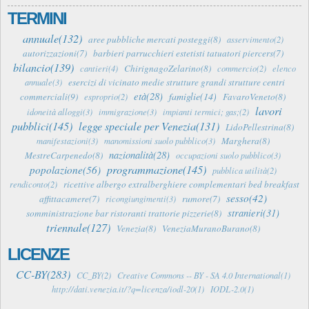
TERMINI
annuale(132)
aree pubbliche mercati posteggi(8)
asservimento(2)
autorizzazioni(7)
barbieri parrucchieri estetisti tatuatori piercers(7)
bilancio(139)
ChirignagoZelarino(8)
cantieri(4)
commercio(2)
elenco
esercizi di vicinato medie strutture grandi strutture centri
annuale(3)
età(28)
famiglie(14)
commerciali(9)
FavaroVeneto(8)
esproprio(2)
lavori
idoneità alloggi(3)
immigrazione(3)
impianti termici; gas;(2)
pubblici(145)
legge speciale per Venezia(131)
LidoPellestrina(8)
Marghera(8)
manifestazioni(3)
manomissioni suolo pubblico(3)
nazionalità(28)
MestreCarpenedo(8)
occupazioni suolo pubblico(3)
programmazione(145)
popolazione(56)
pubblica utilità(2)
ricettive albergo extralberghiere complementari bed breakfast
rendiconto(2)
sesso(42)
affittacamere(7)
rumore(7)
ricongiungimenti(3)
stranieri(31)
somministrazione bar ristoranti trattorie pizzerie(8)
triennale(127)
Venezia(8)
VeneziaMuranoBurano(8)
LICENZE
CC-BY(283)
CC_BY(2)
Creative Commons -- BY - SA 4.0 International(1)
http://dati.venezia.it/?q=licenza/iodl-20(1)
IODL-2.0(1)