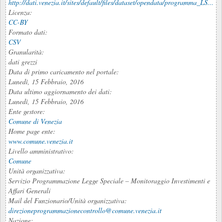
http://dati.venezia.it/sites/default/files/dataset/opendata/programma_LS...
Licenza:
CC-BY
Formato dati:
CSV
Granularità:
dati grezzi
Data di primo caricamento nel portale:
Lunedì, 15 Febbraio, 2016
Data ultimo aggiornamento dei dati:
Lunedì, 15 Febbraio, 2016
Ente gestore:
Comune di Venezia
Home page ente:
www.comune.venezia.it
Livello amministrativo:
Comune
Unità organizzativa:
Servizio Programmazione Legge Speciale – Monitoraggio Investimenti e
Affari Generali
Mail del Funzionario/Unità organizzativa:
direzioneprogrammazionecontrollo@comune.venezia.it
Nazione: