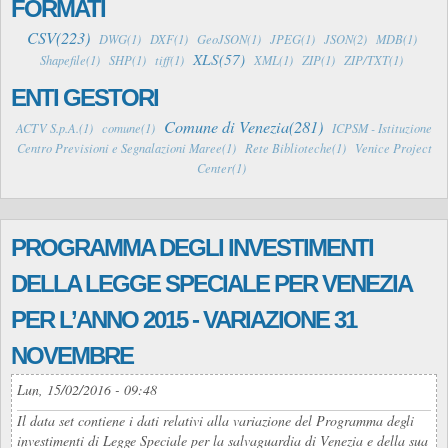
FORMATI
CSV(223)
DWG(1)
DXF(1)
GeoJSON(1)
JPEG(1)
JSON(2)
MDB(1)
XLS(57)
Shapefile(1)
SHP(1)
tiff(1)
XML(1)
ZIP(1)
ZIP/TXT(1)
ENTI GESTORI
Comune di Venezia(281)
ACTV S.p.A.(1)
comune(1)
ICPSM - Istituzione
Centro Previsioni e Segnalazioni Maree(1)
Rete Biblioteche(1)
Venice Project
Center(1)
PROGRAMMA DEGLI INVESTIMENTI
DELLA LEGGE SPECIALE PER VENEZIA
PER L’ANNO 2015 - VARIAZIONE 31
NOVEMBRE
Lun, 15/02/2016 - 09:48
Il data set contiene i dati relativi alla variazione del Programma degli
investimenti di Legge Speciale per la salvaguardia di Venezia e della sua