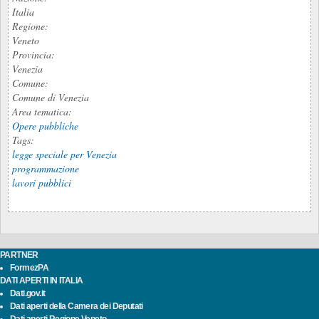
Italia
Regione:
Veneto
Provincia:
Venezia
Comune:
Comune di Venezia
Area tematica:
Opere pubbliche
Tags:
legge speciale per Venezia
programmazione
lavori pubblici
PARTNER
FormezPA
DATI APERTI IN ITALIA
Dati.gov.it
Dati aperti della Camera dei Deputati