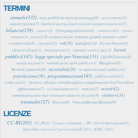
TERMINI
annuale(132)
aree pubbliche mercati posteggi(8)
asservimento(2)
autorizzazioni(7)
barbieri parrucchieri estetisti tatuatori piercers(7)
bilancio(139)
ChirignagoZelarino(8)
cantieri(4)
commercio(2)
elenco
esercizi di vicinato medie strutture grandi strutture centri
annuale(3)
età(28)
famiglie(14)
commerciali(9)
FavaroVeneto(8)
esproprio(2)
lavori
idoneità alloggi(3)
immigrazione(3)
impianti termici; gas;(2)
pubblici(145)
legge speciale per Venezia(131)
LidoPellestrina(8)
Marghera(8)
manifestazioni(3)
manomissioni suolo pubblico(3)
nazionalità(28)
MestreCarpenedo(8)
occupazioni suolo pubblico(3)
programmazione(145)
popolazione(56)
pubblica utilità(2)
ricettive albergo extralberghiere complementari bed breakfast
rendiconto(2)
sesso(42)
affittacamere(7)
rumore(7)
ricongiungimenti(3)
stranieri(31)
somministrazione bar ristoranti trattorie pizzerie(8)
triennale(127)
Venezia(8)
VeneziaMuranoBurano(8)
LICENZE
CC-BY(283)
CC_BY(2)
Creative Commons -- BY - SA 4.0 International(1)
http://dati.venezia.it/?q=licenza/iodl-20(1)
IODL-2.0(1)