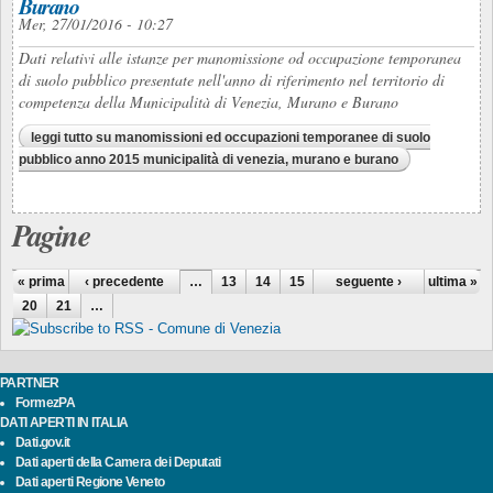
Burano
Mer, 27/01/2016 - 10:27
Dati relativi alle istanze per manomissione od occupazione temporanea
di suolo pubblico presentate nell'anno di riferimento nel territorio di
competenza della Municipalità di Venezia, Murano e Burano
leggi tutto
su manomissioni ed occupazioni temporanee di suolo
pubblico anno 2015 municipalità di venezia, murano e burano
Pagine
« prima
‹ precedente
…
13
14
15
16
seguente ›
17
18
19
ultima »
20
21
…
PARTNER
FormezPA
DATI APERTI IN ITALIA
Dati.gov.it
Dati aperti della Camera dei Deputati
Dati aperti Regione Veneto