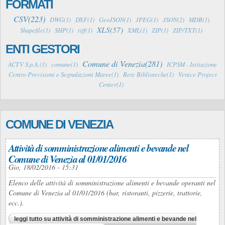
FORMATI
CSV(223)
DWG(1)
DXF(1)
GeoJSON(1)
JPEG(1)
JSON(2)
MDB(1)
XLS(57)
Shapefile(1)
SHP(1)
tiff(1)
XML(1)
ZIP(1)
ZIP/TXT(1)
ENTI GESTORI
Comune di Venezia(281)
ACTV S.p.A.(1)
comune(1)
ICPSM - Istituzione
Centro Previsioni e Segnalazioni Maree(1)
Rete Biblioteche(1)
Venice Project
Center(1)
COMUNE DI VENEZIA
Attività di somministrazione alimenti e bevande nel
Comune di Venezia al 01/01/2016
Gio, 18/02/2016 - 15:31
Elenco delle attività di somministrazione alimenti e bevande operanti nel
Comune di Venezia al 01/01/2016 (bar, ristoranti, pizzerie, trattorie,
ecc.).
leggi tutto
su attività di somministrazione alimenti e bevande nel