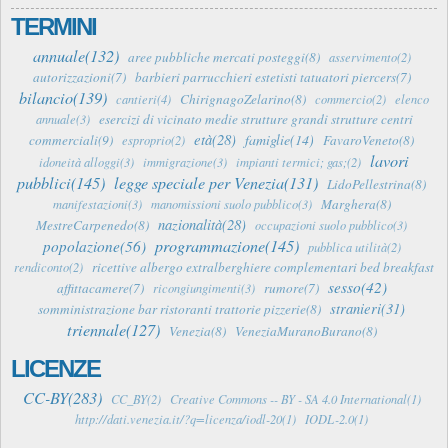
TERMINI
annuale(132)
aree pubbliche mercati posteggi(8)
asservimento(2)
autorizzazioni(7)
barbieri parrucchieri estetisti tatuatori piercers(7)
bilancio(139)
ChirignagoZelarino(8)
cantieri(4)
commercio(2)
elenco
esercizi di vicinato medie strutture grandi strutture centri
annuale(3)
età(28)
famiglie(14)
commerciali(9)
FavaroVeneto(8)
esproprio(2)
lavori
idoneità alloggi(3)
immigrazione(3)
impianti termici; gas;(2)
pubblici(145)
legge speciale per Venezia(131)
LidoPellestrina(8)
Marghera(8)
manifestazioni(3)
manomissioni suolo pubblico(3)
nazionalità(28)
MestreCarpenedo(8)
occupazioni suolo pubblico(3)
programmazione(145)
popolazione(56)
pubblica utilità(2)
ricettive albergo extralberghiere complementari bed breakfast
rendiconto(2)
sesso(42)
affittacamere(7)
rumore(7)
ricongiungimenti(3)
stranieri(31)
somministrazione bar ristoranti trattorie pizzerie(8)
triennale(127)
Venezia(8)
VeneziaMuranoBurano(8)
LICENZE
CC-BY(283)
CC_BY(2)
Creative Commons -- BY - SA 4.0 International(1)
http://dati.venezia.it/?q=licenza/iodl-20(1)
IODL-2.0(1)