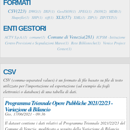
FORMATI
CSV(223)
DWG(1)
DXF(1)
GeoJSON(1)
JPEG(1)
JSON(2)
MDB(1)
XLS(57)
Shapefile(1)
SHP(1)
tiff(1)
XML(1)
ZIP(1)
ZIP/TXT(1)
ENTI GESTORI
Comune di Venezia(281)
ACTV S.p.A.(1)
comune(1)
ICPSM - Istituzione
Centro Previsioni e Segnalazioni Maree(1)
Rete Biblioteche(1)
Venice Project
Center(1)
CSV
CSV (comma-separated values) è un formato di file basato su file di testo
utilizzato per l'importazione ed esportazione (ad esempio da fogli
elettronici o database) di una tabella di dati.
Programma Triennale Opere Pubbliche 2021/22/23 -
Variazione di Bilancio
Gio, 17/06/2021 - 09:36
Il dataset contiene i dati relativi al Programma Triennale 2021/22/23 del
Comune di Venezia, modificato a seguito della Variazione di Bilancio