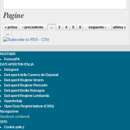
Pagine
« prima
‹ precedente
…
3
4
5
6
7
seguente ›
8
9
10
ultima »
11
…
PARTNER
FormezPA
DATI APERTI IN ITALIA
Dati.gov.it
Dati aperti della Camera dei Deputati
Dati aperti Regione Veneto
Dati aperti Regione Piemonte
Dati aperti Emilia Romagna
Dati aperti Regione Lombardia
Appsforitaly
Open Data Regioni Italiane (CISIS)
Navigazione
Gestione contenuti
SITO
Cookie policy