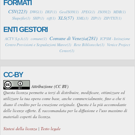
FORMATI
CSV(223)
DWG(1)
DXF(1)
GeoJSON(1)
JPEG(1)
JSON(2)
MDB(1)
XLS(57)
Shapefile(1)
SHP(1)
tiff(1)
XML(1)
ZIP(1)
ZIP/TXT(1)
ENTI GESTORI
Comune di Venezia(281)
ACTV S.p.A.(1)
comune(1)
ICPSM - Istituzione
Centro Previsioni e Segnalazioni Maree(1)
Rete Biblioteche(1)
Venice Project
Center(1)
CC-BY
Attribuzione (CC BY)
Questa licenza permette a terzi di distribuire, modificare, ottimizzare ed
utilizzare la tua opera come base, anche commercialmente, fino a che ti
diano il credito per la creazione originale. Questa è la più accomodante
delle licenze offerte. É raccomandata per la diffusione e l'uso massimo di
materiali coperti da licenza.
Sintesi della licenza
|
Testo legale