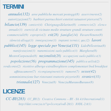
TERMINI
annuale(132)
aree pubbliche mercati posteggi(8)
asservimento(2)
autorizzazioni(7)
barbieri parrucchieri estetisti tatuatori piercers(7)
bilancio(139)
ChirignagoZelarino(8)
cantieri(4)
commercio(2)
elenco
esercizi di vicinato medie strutture grandi strutture centri
annuale(3)
età(28)
famiglie(14)
commerciali(9)
FavaroVeneto(8)
esproprio(2)
lavori
idoneità alloggi(3)
immigrazione(3)
impianti termici; gas;(2)
pubblici(145)
legge speciale per Venezia(131)
LidoPellestrina(8)
Marghera(8)
manifestazioni(3)
manomissioni suolo pubblico(3)
nazionalità(28)
MestreCarpenedo(8)
occupazioni suolo pubblico(3)
programmazione(145)
popolazione(56)
pubblica utilità(2)
ricettive albergo extralberghiere complementari bed breakfast
rendiconto(2)
sesso(42)
affittacamere(7)
rumore(7)
ricongiungimenti(3)
stranieri(31)
somministrazione bar ristoranti trattorie pizzerie(8)
triennale(127)
Venezia(8)
VeneziaMuranoBurano(8)
LICENZE
CC-BY(283)
CC_BY(2)
Creative Commons -- BY - SA 4.0 International(1)
http://dati.venezia.it/?q=licenza/iodl-20(1)
IODL-2.0(1)