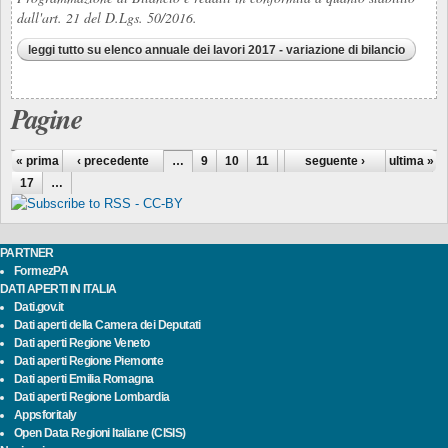
dall'art. 21 del D.Lgs. 50/2016.
leggi tutto
su elenco annuale dei lavori 2017 - variazione di bilancio
Pagine
« prima
‹ precedente
…
9
10
11
12
seguente ›
13
14
15
ultima »
16
17
…
PARTNER
FormezPA
DATI APERTI IN ITALIA
Dati.gov.it
Dati aperti della Camera dei Deputati
Dati aperti Regione Veneto
Dati aperti Regione Piemonte
Dati aperti Emilia Romagna
Dati aperti Regione Lombardia
Appsforitaly
Open Data Regioni Italiane (CISIS)