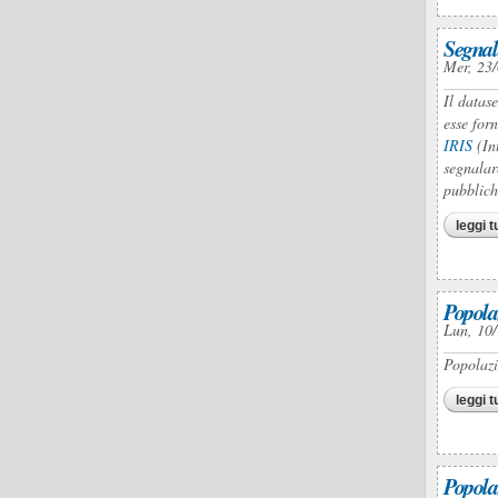
Segnal
Mer, 23/
Il datase
esse forn
IRIS
(In
segnalar
pubblich
leggi t
Popola
Lun, 10/
Popolazi
leggi t
Popola