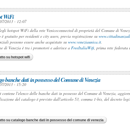
t WiFi
07/2013 - 12:07
egli hotspot WiFi della rete Veniceconnected di proprietà del Comune di Venez
o è gratuito per residenti e city users, previa registrazione su
www.cittadinanzadi
nziali possono essere anche acquistate su
www.veneziaunica.it
.
e di Venezia è tra i promotori e aderisce a
FreeItaliaWifi
, prima rete federata 
utto
su hotspot wifi
go banche dati in possesso del Comune di Venezia
07/2013 - 15:20
et contene l'elenco delle banche dati in possesso del Comune di Venezia, aggio
icazione del catalogo è previsto dall'articolo 53, comma 1-bis, del decreto leg
utto
su catalogo banche dati in possesso del comune di venezia