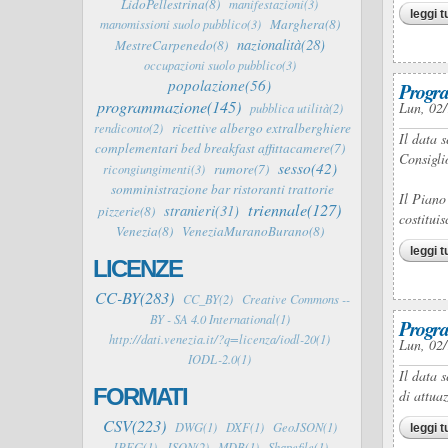
LidoPellestrina(8)
manifestazioni(3)
leggi t
Marghera(8)
manomissioni suolo pubblico(3)
nazionalità(28)
MestreCarpenedo(8)
occupazioni suolo pubblico(3)
popolazione(56)
Progra
programmazione(145)
Lun, 02/
pubblica utilità(2)
ricettive albergo extralberghiere
rendiconto(2)
Il data 
complementari bed breakfast affittacamere(7)
Consigli
sesso(42)
rumore(7)
ricongiungimenti(3)
somministrazione bar ristoranti trattorie
Il Piano
triennale(127)
stranieri(31)
pizzerie(8)
costitui
Venezia(8)
VeneziaMuranoBurano(8)
leggi t
LICENZE
CC-BY(283)
CC_BY(2)
Creative Commons --
BY - SA 4.0 International(1)
Progra
http://dati.venezia.it/?q=licenza/iodl-20(1)
Lun, 02/
IODL-2.0(1)
Il data 
FORMATI
di attua
CSV(223)
DWG(1)
DXF(1)
GeoJSON(1)
leggi t
JPEG(1)
JSON(2)
MDB(1)
Shapefile(1)