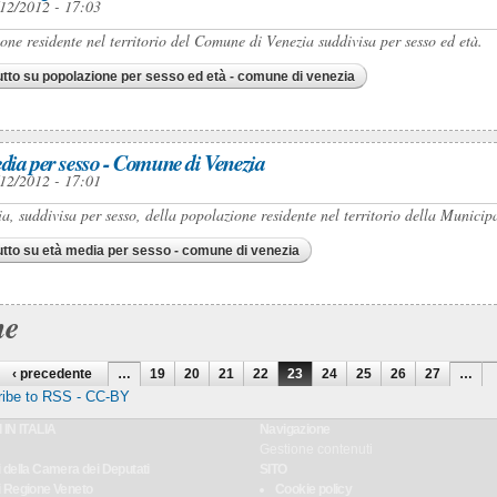
12/2012 - 17:03
one residente nel territorio del Comune di Venezia suddivisa per sesso ed età.
utto
su popolazione per sesso ed età - comune di venezia
dia per sesso - Comune di Venezia
12/2012 - 17:01
a, suddivisa per sesso, della popolazione residente nel territorio della Munic
utto
su età media per sesso - comune di venezia
ne
‹ precedente
…
19
20
21
22
23
24
25
26
27
…
 IN ITALIA
Navigazione
Gestione contenuti
i della Camera dei Deputati
SITO
ti Regione Veneto
Cookie policy