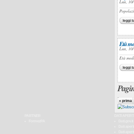
Lun, 10/
Popolazi
leggi t
Età me
Lun, 10/
Età medi
leggi t
Pagi
« prima
PARTNER
DATI APERTI
FormezPA
Dati.gov.it
Dati apert
Dati aper