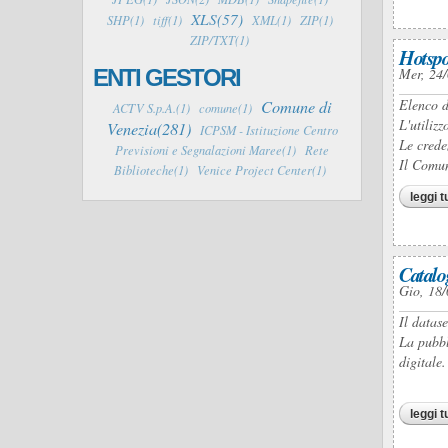
XLS(57)
SHP(1)
tiff(1)
XML(1)
ZIP(1)
ZIP/TXT(1)
Hotspo
ENTI GESTORI
Mer, 24/
Comune di
Elenco d
ACTV S.p.A.(1)
comune(1)
L'utilizz
Venezia(281)
ICPSM - Istituzione Centro
Le crede
Previsioni e Segnalazioni Maree(1)
Rete
Il Comun
Biblioteche(1)
Venice Project Center(1)
leggi t
Catalo
Gio, 18/
Il datas
La pubbl
digitale.
leggi t