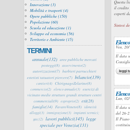
Questa li
Innovazione (3)
il credit
Mobilità e trasporti (4)
coperti da
Opere pubbliche (150)
Popolazione (60)
Sintesi de
Scuola ed educazione (1)
Sviluppo ed economia (56)
Territorio e Ambiente (15)
Elenco
Ven, 20/
TERMINI
Il data 
annuale(132)
aree pubbliche mercati
Consigli
posteggi(8)
asservimento(2)
autorizzazioni(7)
barbieri parrucchieri
leggi t
bilancio(139)
estetisti tatuatori piercers(7)
ChirignagoZelarino(8)
cantieri(4)
esercizi di
commercio(2)
elenco annuale(3)
Elenco
vicinato medie strutture grandi strutture centri
Lun, 02/
età(28)
commerciali(9)
esproprio(2)
famiglie(14)
FavaroVeneto(8)
idoneità
Il data 
alloggi(3)
immigrazione(3)
impianti termici;
del 26-2
lavori pubblici(145)
legge
Il Piano
gas;(2)
speciale per Venezia(131)
costitui