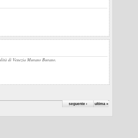
ipalità di Venezia Murano Burano.
seguente ›
ultima »