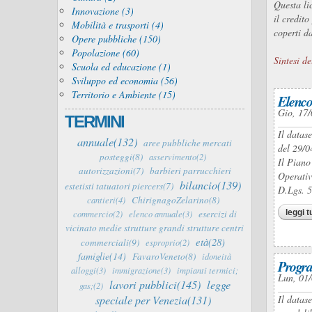
Questa li
Innovazione (3)
il credit
Mobilità e trasporti (4)
coperti da
Opere pubbliche (150)
Popolazione (60)
Sintesi de
Scuola ed educazione (1)
Sviluppo ed economia (56)
Territorio e Ambiente (15)
Elenco
Gio, 17/
TERMINI
Il datas
annuale(132)
aree pubbliche mercati
del 29/0
posteggi(8)
asservimento(2)
Il Piano
autorizzazioni(7)
barbieri parrucchieri
Operativ
bilancio(139)
estetisti tatuatori piercers(7)
D.Lgs. 
ChirignagoZelarino(8)
cantieri(4)
leggi t
esercizi di
commercio(2)
elenco annuale(3)
vicinato medie strutture grandi strutture centri
età(28)
commerciali(9)
esproprio(2)
famiglie(14)
FavaroVeneto(8)
idoneità
Progra
alloggi(3)
immigrazione(3)
impianti termici;
Lun, 01/
lavori pubblici(145)
legge
gas;(2)
speciale per Venezia(131)
Il datas