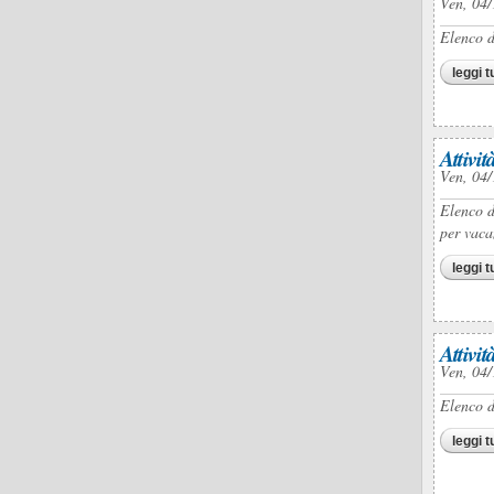
Ven, 04/
Elenco d
leggi t
Attivit
Ven, 04/
Elenco d
per vaca
leggi t
Attivi
Ven, 04/
Elenco d
leggi t