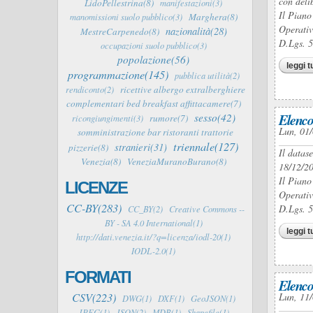
con deli
LidoPellestrina(8)
manifestazioni(3)
Il Piano
Marghera(8)
manomissioni suolo pubblico(3)
Operativ
nazionalità(28)
MestreCarpenedo(8)
D.Lgs. 
occupazioni suolo pubblico(3)
popolazione(56)
leggi t
programmazione(145)
pubblica utilità(2)
ricettive albergo extralberghiere
rendiconto(2)
complementari bed breakfast affittacamere(7)
Elenco
sesso(42)
rumore(7)
ricongiungimenti(3)
Lun, 01/
somministrazione bar ristoranti trattorie
triennale(127)
stranieri(31)
pizzerie(8)
Il datas
Venezia(8)
VeneziaMuranoBurano(8)
18/12/20
Il Piano
LICENZE
Operativ
CC-BY(283)
D.Lgs. 
CC_BY(2)
Creative Commons --
BY - SA 4.0 International(1)
leggi t
http://dati.venezia.it/?q=licenza/iodl-20(1)
IODL-2.0(1)
FORMATI
Elenco
CSV(223)
Lun, 11/
DWG(1)
DXF(1)
GeoJSON(1)
JPEG(1)
JSON(2)
MDB(1)
Shapefile(1)