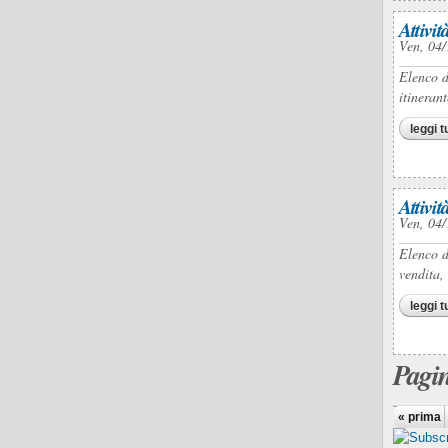
Attivi
Ven, 04/
Elenco d
itinerant
leggi t
Attivi
Ven, 04/
Elenco d
vendita,
leggi t
Pagi
« prima