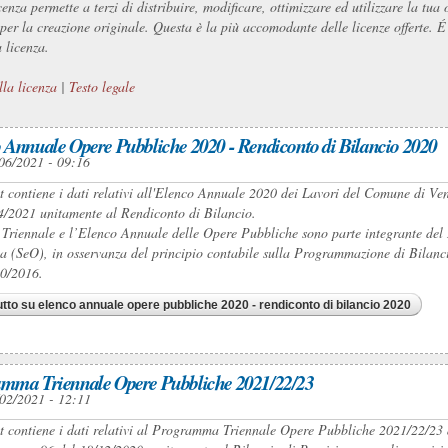
cenza permette a terzi di distribuire, modificare, ottimizzare ed utilizzare la t
o per la creazione originale. Questa è la più accomodante delle licenze offerte. 
 licenza.
lla licenza
|
Testo legale
 Annuale Opere Pubbliche 2020 - Rendiconto di Bilancio 2020
06/2021 - 09:16
et contiene i dati relativi all'Elenco Annuale 2020 dei Lavori del Comune di V
4/2021 unitamente al Rendiconto di Bilancio.
 Triennale e l’Elenco Annuale delle Opere Pubbliche sono parte integrante 
a (SeO), in osservanza del principio contabile sulla Programmazione di Bilancio 
50/2016.
utto
su elenco annuale opere pubbliche 2020 - rendiconto di bilancio 2020
mma Triennale Opere Pubbliche 2021/22/23
02/2021 - 12:11
et contiene i dati relativi al Programma Triennale Opere Pubbliche 2021/22/2