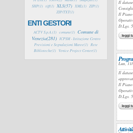
Il datas
XLS(57)
SHP(1)
tiff(1)
XML(1)
ZIP(1)
Consigli
ZIP/TXT(1)
Il Piano
Operativ
ENTI GESTORI
D.Lgs. 
Comune di
ACTV S.p.A.(1)
comune(1)
leggi t
Venezia(281)
ICPSM - Istituzione Centro
Previsioni e Segnalazioni Maree(1)
Rete
Biblioteche(1)
Venice Project Center(1)
Progra
Lun, 11/
Il datas
approvat
Il Piano
Operativ
D.Lgs. 
leggi t
Attivit