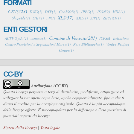
FORMATI
CSV(223)
DWG(1)
DXF(1)
GeoJSON(1)
JPEG(1)
JSON(2)
MDB(1)
XLS(57)
Shapefile(1)
SHP(1)
tiff(1)
XML(1)
ZIP(1)
ZIP/TXT(1)
ENTI GESTORI
Comune di Venezia(281)
ACTV S.p.A.(1)
comune(1)
ICPSM - Istituzione
Centro Previsioni e Segnalazioni Maree(1)
Rete Biblioteche(1)
Venice Project
Center(1)
CC-BY
Attribuzione (CC BY)
Questa licenza permette a terzi di distribuire, modificare, ottimizzare ed
utilizzare la tua opera come base, anche commercialmente, fino a che ti
diano il credito per la creazione originale. Questa è la più accomodante
delle licenze offerte. É raccomandata per la diffusione e l'uso massimo di
materiali coperti da licenza.
Sintesi della licenza
|
Testo legale