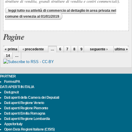
strutture di vendita, grandi strutture di vendita e centri commerciali).
leggi tutto
su attività di commercio al dettaglio in area privata nel
comune di venezia al 01/01/2019
Pagine
« prima
‹ precedente
…
6
7
8
9
10
seguente ›
11
12
ultima »
13
14
…
PARTNER
FormezPA
DATI APERTI IN ITALIA
Dati.gov.it
Dati aperti della Camera dei Deputati
Dati aperti Regione Veneto
Dati aperti Regione Piemonte
Dati aperti Emilia Romagna
Dati aperti Regione Lombardia
Appsforitaly
Open Data Regioni Italiane (CISIS)