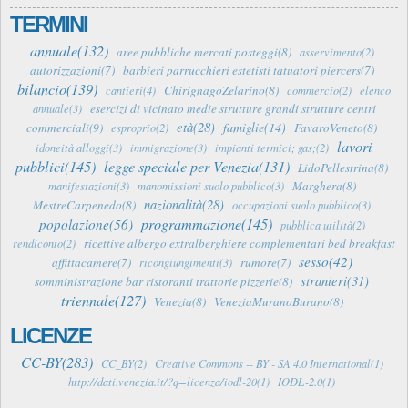
TERMINI
annuale(132)
aree pubbliche mercati posteggi(8)
asservimento(2)
autorizzazioni(7)
barbieri parrucchieri estetisti tatuatori piercers(7)
bilancio(139)
ChirignagoZelarino(8)
cantieri(4)
commercio(2)
elenco
esercizi di vicinato medie strutture grandi strutture centri
annuale(3)
età(28)
famiglie(14)
commerciali(9)
FavaroVeneto(8)
esproprio(2)
lavori
idoneità alloggi(3)
immigrazione(3)
impianti termici; gas;(2)
pubblici(145)
legge speciale per Venezia(131)
LidoPellestrina(8)
Marghera(8)
manifestazioni(3)
manomissioni suolo pubblico(3)
nazionalità(28)
MestreCarpenedo(8)
occupazioni suolo pubblico(3)
programmazione(145)
popolazione(56)
pubblica utilità(2)
ricettive albergo extralberghiere complementari bed breakfast
rendiconto(2)
sesso(42)
affittacamere(7)
rumore(7)
ricongiungimenti(3)
stranieri(31)
somministrazione bar ristoranti trattorie pizzerie(8)
triennale(127)
Venezia(8)
VeneziaMuranoBurano(8)
LICENZE
CC-BY(283)
CC_BY(2)
Creative Commons -- BY - SA 4.0 International(1)
http://dati.venezia.it/?q=licenza/iodl-20(1)
IODL-2.0(1)