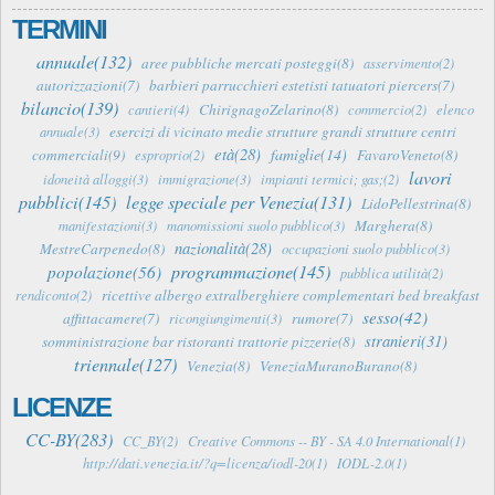
TERMINI
annuale(132)
aree pubbliche mercati posteggi(8)
asservimento(2)
autorizzazioni(7)
barbieri parrucchieri estetisti tatuatori piercers(7)
bilancio(139)
ChirignagoZelarino(8)
cantieri(4)
commercio(2)
elenco
esercizi di vicinato medie strutture grandi strutture centri
annuale(3)
età(28)
famiglie(14)
commerciali(9)
FavaroVeneto(8)
esproprio(2)
lavori
idoneità alloggi(3)
immigrazione(3)
impianti termici; gas;(2)
pubblici(145)
legge speciale per Venezia(131)
LidoPellestrina(8)
Marghera(8)
manifestazioni(3)
manomissioni suolo pubblico(3)
nazionalità(28)
MestreCarpenedo(8)
occupazioni suolo pubblico(3)
programmazione(145)
popolazione(56)
pubblica utilità(2)
ricettive albergo extralberghiere complementari bed breakfast
rendiconto(2)
sesso(42)
affittacamere(7)
rumore(7)
ricongiungimenti(3)
stranieri(31)
somministrazione bar ristoranti trattorie pizzerie(8)
triennale(127)
Venezia(8)
VeneziaMuranoBurano(8)
LICENZE
CC-BY(283)
CC_BY(2)
Creative Commons -- BY - SA 4.0 International(1)
http://dati.venezia.it/?q=licenza/iodl-20(1)
IODL-2.0(1)