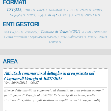
FORMATI
CSV(223)
DWG(1)
DXF(1)
GeoJSON(1)
JPEG(1)
JSON(2)
MDB(1)
XLS(57)
Shapefile(1)
SHP(1)
tiff(1)
XML(1)
ZIP(1)
ZIP/TXT(1)
ENTI GESTORI
Comune di Venezia(281)
ACTV S.p.A.(1)
comune(1)
ICPSM - Istituzione
Centro Previsioni e Segnalazioni Maree(1)
Rete Biblioteche(1)
Venice Project
Center(1)
AREA
Attività di commercio al dettaglio in area privata nel
Comune di Venezia al 10/07/2015
Ven, 26/06/2015 - 00:27
Elenco delle attività di commercio al dettaglio in area privata operanti
nel Comune di Venezia al 10/07/2015 (esercizi di vicinato, medie
strutture di vendita, grandi strutture di vendita e centri commerciali).