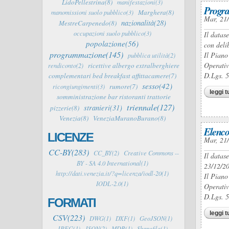
LidoPellestrina(8)
manifestazioni(3)
Progra
Marghera(8)
manomissioni suolo pubblico(3)
Mar, 21
nazionalità(28)
MestreCarpenedo(8)
occupazioni suolo pubblico(3)
Il datas
popolazione(56)
con deli
programmazione(145)
Il Piano
pubblica utilità(2)
Operativ
ricettive albergo extralberghiere
rendiconto(2)
D.Lgs. 
complementari bed breakfast affittacamere(7)
sesso(42)
rumore(7)
ricongiungimenti(3)
leggi t
somministrazione bar ristoranti trattorie
triennale(127)
stranieri(31)
pizzerie(8)
Venezia(8)
VeneziaMuranoBurano(8)
Elenco
LICENZE
Mar, 21
CC-BY(283)
CC_BY(2)
Creative Commons --
Il datas
BY - SA 4.0 International(1)
23/12/20
http://dati.venezia.it/?q=licenza/iodl-20(1)
Il Piano
IODL-2.0(1)
Operativ
D.Lgs. 
FORMATI
leggi t
CSV(223)
DWG(1)
DXF(1)
GeoJSON(1)
JPEG(1)
JSON(2)
MDB(1)
Shapefile(1)