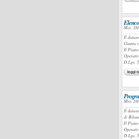
Elenco
Mer, 28/
Il datas
Giunta c
Il Piano
Operativ
D.Lgs. 
leggi t
Progra
Mer, 28/
Il datas
di Bilan
Il Piano
Operativ
D.Lgs. 