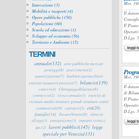
Mer, 19/
Innovazione (3)
Mobilità e trasporti (4)
Il datas
Opere pubbliche (150)
Consigli
Popolazione (60)
Il Piano
Scuola ed educazione (1)
Operativ
Sviluppo ed economia (56)
D.Lgs. 
Territorio e Ambiente (15)
leggi t
TERMINI
annuale(132)
aree pubbliche mercati
posteggi(8)
asservimento(2)
Progra
autorizzazioni(7)
barbieri parrucchieri
Mer, 19/
bilancio(139)
estetisti tatuatori piercers(7)
Il datas
ChirignagoZelarino(8)
cantieri(4)
di Bilan
esercizi di
commercio(2)
elenco annuale(3)
Il Piano
vicinato medie strutture grandi strutture centri
Operativ
età(28)
commerciali(9)
esproprio(2)
D.Lgs. 
famiglie(14)
FavaroVeneto(8)
idoneità
alloggi(3)
immigrazione(3)
impianti termici;
leggi t
lavori pubblici(145)
legge
gas;(2)
speciale per Venezia(131)