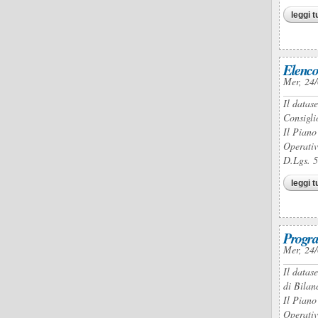
leggi t
Elenco
Mer, 24/
Il datas
Consigli
Il Piano
Operativ
D.Lgs. 
leggi t
Progra
Mer, 24/
Il datas
di Bilan
Il Piano
Operativ