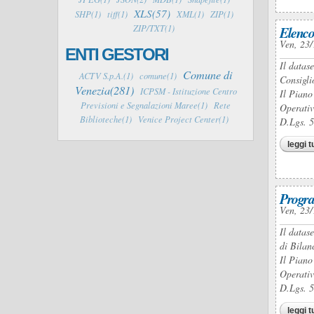
XLS(57)
SHP(1)
tiff(1)
XML(1)
ZIP(1)
ZIP/TXT(1)
Elenco
Ven, 23/
ENTI GESTORI
Il datas
Comune di
ACTV S.p.A.(1)
comune(1)
Consigli
Venezia(281)
ICPSM - Istituzione Centro
Il Piano
Previsioni e Segnalazioni Maree(1)
Rete
Operativ
Biblioteche(1)
Venice Project Center(1)
D.Lgs. 
leggi t
Progra
Ven, 23/
Il datas
di Bilan
Il Piano
Operativ
D.Lgs. 
leggi t