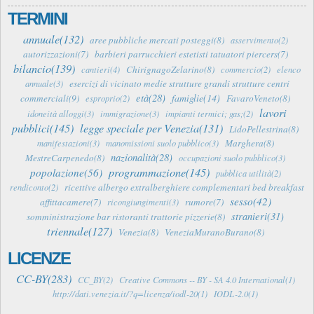
TERMINI
annuale(132)
aree pubbliche mercati posteggi(8)
asservimento(2)
autorizzazioni(7)
barbieri parrucchieri estetisti tatuatori piercers(7)
bilancio(139)
ChirignagoZelarino(8)
cantieri(4)
commercio(2)
elenco
esercizi di vicinato medie strutture grandi strutture centri
annuale(3)
età(28)
famiglie(14)
commerciali(9)
FavaroVeneto(8)
esproprio(2)
lavori
idoneità alloggi(3)
immigrazione(3)
impianti termici; gas;(2)
pubblici(145)
legge speciale per Venezia(131)
LidoPellestrina(8)
Marghera(8)
manifestazioni(3)
manomissioni suolo pubblico(3)
nazionalità(28)
MestreCarpenedo(8)
occupazioni suolo pubblico(3)
programmazione(145)
popolazione(56)
pubblica utilità(2)
ricettive albergo extralberghiere complementari bed breakfast
rendiconto(2)
sesso(42)
affittacamere(7)
rumore(7)
ricongiungimenti(3)
stranieri(31)
somministrazione bar ristoranti trattorie pizzerie(8)
triennale(127)
Venezia(8)
VeneziaMuranoBurano(8)
LICENZE
CC-BY(283)
CC_BY(2)
Creative Commons -- BY - SA 4.0 International(1)
http://dati.venezia.it/?q=licenza/iodl-20(1)
IODL-2.0(1)