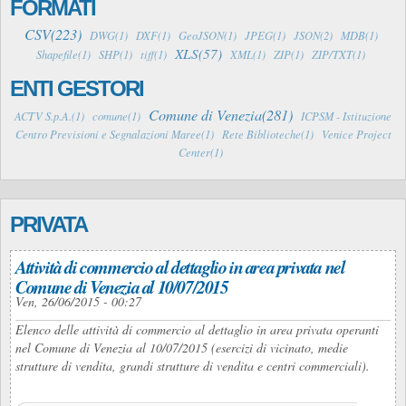
FORMATI
CSV(223)
DWG(1)
DXF(1)
GeoJSON(1)
JPEG(1)
JSON(2)
MDB(1)
XLS(57)
Shapefile(1)
SHP(1)
tiff(1)
XML(1)
ZIP(1)
ZIP/TXT(1)
ENTI GESTORI
Comune di Venezia(281)
ACTV S.p.A.(1)
comune(1)
ICPSM - Istituzione
Centro Previsioni e Segnalazioni Maree(1)
Rete Biblioteche(1)
Venice Project
Center(1)
PRIVATA
Attività di commercio al dettaglio in area privata nel
Comune di Venezia al 10/07/2015
Ven, 26/06/2015 - 00:27
Elenco delle attività di commercio al dettaglio in area privata operanti
nel Comune di Venezia al 10/07/2015 (esercizi di vicinato, medie
strutture di vendita, grandi strutture di vendita e centri commerciali).