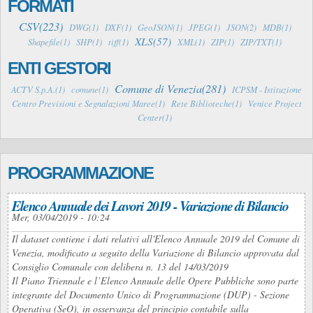
FORMATI
CSV(223)
DWG(1)
DXF(1)
GeoJSON(1)
JPEG(1)
JSON(2)
MDB(1)
XLS(57)
Shapefile(1)
SHP(1)
tiff(1)
XML(1)
ZIP(1)
ZIP/TXT(1)
ENTI GESTORI
Comune di Venezia(281)
ACTV S.p.A.(1)
comune(1)
ICPSM - Istituzione
Centro Previsioni e Segnalazioni Maree(1)
Rete Biblioteche(1)
Venice Project
Center(1)
PROGRAMMAZIONE
Elenco Annuale dei Lavori 2019 - Variazione di Bilancio
Mer, 03/04/2019 - 10:24
Il dataset contiene i dati relativi all'Elenco Annuale 2019 del Comune di
Venezia, modificato a seguito della Variazione di Bilancio approvata dal
Consiglio Comunale con delibera n. 13 del 14/03/2019
Il Piano Triennale e l’Elenco Annuale delle Opere Pubbliche sono parte
integrante del Documento Unico di Programmazione (DUP) - Sezione
Operativa (SeO), in osservanza del principio contabile sulla