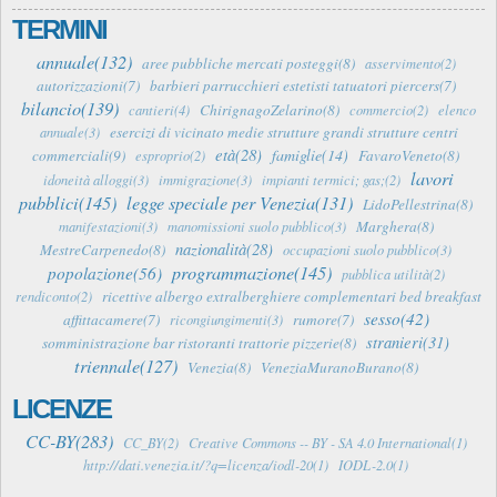
TERMINI
annuale(132)
aree pubbliche mercati posteggi(8)
asservimento(2)
autorizzazioni(7)
barbieri parrucchieri estetisti tatuatori piercers(7)
bilancio(139)
ChirignagoZelarino(8)
cantieri(4)
commercio(2)
elenco
esercizi di vicinato medie strutture grandi strutture centri
annuale(3)
età(28)
famiglie(14)
commerciali(9)
FavaroVeneto(8)
esproprio(2)
lavori
idoneità alloggi(3)
immigrazione(3)
impianti termici; gas;(2)
pubblici(145)
legge speciale per Venezia(131)
LidoPellestrina(8)
Marghera(8)
manifestazioni(3)
manomissioni suolo pubblico(3)
nazionalità(28)
MestreCarpenedo(8)
occupazioni suolo pubblico(3)
programmazione(145)
popolazione(56)
pubblica utilità(2)
ricettive albergo extralberghiere complementari bed breakfast
rendiconto(2)
sesso(42)
affittacamere(7)
rumore(7)
ricongiungimenti(3)
stranieri(31)
somministrazione bar ristoranti trattorie pizzerie(8)
triennale(127)
Venezia(8)
VeneziaMuranoBurano(8)
LICENZE
CC-BY(283)
CC_BY(2)
Creative Commons -- BY - SA 4.0 International(1)
http://dati.venezia.it/?q=licenza/iodl-20(1)
IODL-2.0(1)