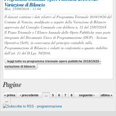
Variazione di Bilancio
Mar, 25/09/2018 - 11:04
Il dataset contiene i dati relativi al Programma Triennale 2018/19/20 del
Comune di Venezia, modificato a seguito della Variazione di Bilancio
approvata dal Consiglio Comunale con delibera n. 32 del 25/07/2018
Il Piano Triennale e l’Elenco Annuale delle Opere Pubbliche sono parte
integrante del Documento Unico di Programmazione (DUP) - Sezione
Operativa (SeO), in osservanza del principio contabile sulla
Programmazione di Bilancio e redatti in conformità a quanto stabilito
dall'art. 21 del D.Lgs. 50/2016.
leggi tutto
su programma triennale opere pubbliche 2018/19/20 -
variazione di bilancio
Pagine
« prima
‹ precedente
…
5
6
7
8
9
seguente ›
10
11
12
ultima »
13
…