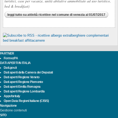
turistici, case per vacanze, unità abitative ammobiliate ad uso turistico,
bed & breakfast)
leggi tutto
su attività ricettive nel comune di venezia al 01/07/2017
PARTNER
FormezPA
DATI APERTI IN ITALIA
Dati.gov.it
Dati aperti della Camera dei Deputati
Dati aperti Regione Veneto
Dati aperti Regione Piemonte
Dati aperti Emilia Romagna
Dati aperti Regione Lombardia
Appsforitaly
Open Data Regioni Italiane (CISIS)
Navigazione
Gestione contenuti
SITO