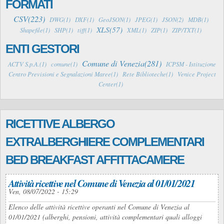
FORMATI
CSV(223)
DWG(1)
DXF(1)
GeoJSON(1)
JPEG(1)
JSON(2)
MDB(1)
XLS(57)
Shapefile(1)
SHP(1)
tiff(1)
XML(1)
ZIP(1)
ZIP/TXT(1)
ENTI GESTORI
Comune di Venezia(281)
ACTV S.p.A.(1)
comune(1)
ICPSM - Istituzione
Centro Previsioni e Segnalazioni Maree(1)
Rete Biblioteche(1)
Venice Project
Center(1)
RICETTIVE ALBERGO
EXTRALBERGHIERE COMPLEMENTARI
BED BREAKFAST AFFITTACAMERE
Attività ricettive nel Comune di Venezia al 01/01/2021
Ven, 08/07/2022 - 15:29
Elenco delle attività ricettive operanti nel Comune di Venezia al
01/01/2021 (alberghi, pensioni, attività complementari quali alloggi