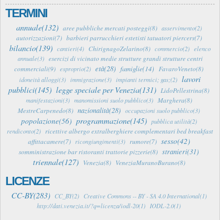
TERMINI
annuale(132)
aree pubbliche mercati posteggi(8)
asservimento(2)
autorizzazioni(7)
barbieri parrucchieri estetisti tatuatori piercers(7)
bilancio(139)
ChirignagoZelarino(8)
cantieri(4)
commercio(2)
elenco
esercizi di vicinato medie strutture grandi strutture centri
annuale(3)
età(28)
famiglie(14)
commerciali(9)
FavaroVeneto(8)
esproprio(2)
lavori
idoneità alloggi(3)
immigrazione(3)
impianti termici; gas;(2)
pubblici(145)
legge speciale per Venezia(131)
LidoPellestrina(8)
Marghera(8)
manifestazioni(3)
manomissioni suolo pubblico(3)
nazionalità(28)
MestreCarpenedo(8)
occupazioni suolo pubblico(3)
programmazione(145)
popolazione(56)
pubblica utilità(2)
ricettive albergo extralberghiere complementari bed breakfast
rendiconto(2)
sesso(42)
affittacamere(7)
rumore(7)
ricongiungimenti(3)
stranieri(31)
somministrazione bar ristoranti trattorie pizzerie(8)
triennale(127)
Venezia(8)
VeneziaMuranoBurano(8)
LICENZE
CC-BY(283)
CC_BY(2)
Creative Commons -- BY - SA 4.0 International(1)
http://dati.venezia.it/?q=licenza/iodl-20(1)
IODL-2.0(1)