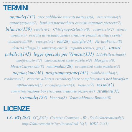
TERMINI
annuale(132)
aree pubbliche mercati posteggi(8)
asservimento(2)
autorizzazioni(7)
barbieri parrucchieri estetisti tatuatori piercers(7)
bilancio(139)
ChirignagoZelarino(8)
cantieri(4)
commercio(2)
elenco
esercizi di vicinato medie strutture grandi strutture centri
annuale(3)
età(28)
famiglie(14)
commerciali(9)
FavaroVeneto(8)
esproprio(2)
lavori
idoneità alloggi(3)
immigrazione(3)
impianti termici; gas;(2)
pubblici(145)
legge speciale per Venezia(131)
LidoPellestrina(8)
Marghera(8)
manifestazioni(3)
manomissioni suolo pubblico(3)
nazionalità(28)
MestreCarpenedo(8)
occupazioni suolo pubblico(3)
programmazione(145)
popolazione(56)
pubblica utilità(2)
ricettive albergo extralberghiere complementari bed breakfast
rendiconto(2)
sesso(42)
affittacamere(7)
rumore(7)
ricongiungimenti(3)
stranieri(31)
somministrazione bar ristoranti trattorie pizzerie(8)
triennale(127)
Venezia(8)
VeneziaMuranoBurano(8)
LICENZE
CC-BY(283)
CC_BY(2)
Creative Commons -- BY - SA 4.0 International(1)
http://dati.venezia.it/?q=licenza/iodl-20(1)
IODL-2.0(1)