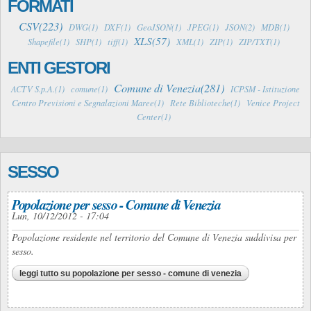
FORMATI
CSV(223)
DWG(1)
DXF(1)
GeoJSON(1)
JPEG(1)
JSON(2)
MDB(1)
XLS(57)
Shapefile(1)
SHP(1)
tiff(1)
XML(1)
ZIP(1)
ZIP/TXT(1)
ENTI GESTORI
Comune di Venezia(281)
ACTV S.p.A.(1)
comune(1)
ICPSM - Istituzione
Centro Previsioni e Segnalazioni Maree(1)
Rete Biblioteche(1)
Venice Project
Center(1)
SESSO
Popolazione per sesso - Comune di Venezia
Lun, 10/12/2012 - 17:04
Popolazione residente nel territorio del Comune di Venezia suddivisa per
sesso.
leggi tutto
su popolazione per sesso - comune di venezia