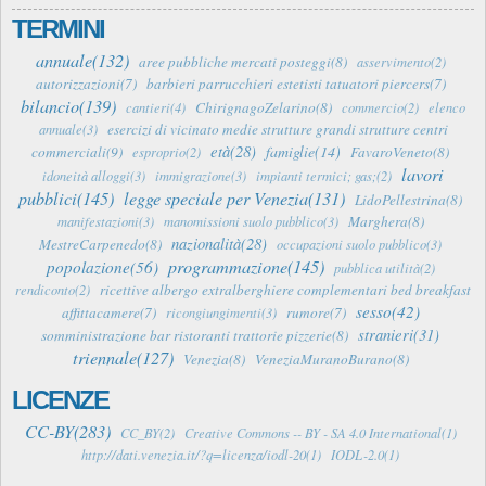
TERMINI
annuale(132)
aree pubbliche mercati posteggi(8)
asservimento(2)
autorizzazioni(7)
barbieri parrucchieri estetisti tatuatori piercers(7)
bilancio(139)
ChirignagoZelarino(8)
cantieri(4)
commercio(2)
elenco
esercizi di vicinato medie strutture grandi strutture centri
annuale(3)
età(28)
famiglie(14)
commerciali(9)
FavaroVeneto(8)
esproprio(2)
lavori
idoneità alloggi(3)
immigrazione(3)
impianti termici; gas;(2)
pubblici(145)
legge speciale per Venezia(131)
LidoPellestrina(8)
Marghera(8)
manifestazioni(3)
manomissioni suolo pubblico(3)
nazionalità(28)
MestreCarpenedo(8)
occupazioni suolo pubblico(3)
programmazione(145)
popolazione(56)
pubblica utilità(2)
ricettive albergo extralberghiere complementari bed breakfast
rendiconto(2)
sesso(42)
affittacamere(7)
rumore(7)
ricongiungimenti(3)
stranieri(31)
somministrazione bar ristoranti trattorie pizzerie(8)
triennale(127)
Venezia(8)
VeneziaMuranoBurano(8)
LICENZE
CC-BY(283)
CC_BY(2)
Creative Commons -- BY - SA 4.0 International(1)
http://dati.venezia.it/?q=licenza/iodl-20(1)
IODL-2.0(1)