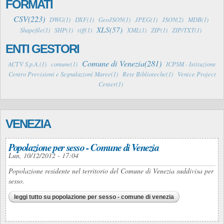
FORMATI
CSV(223)
DWG(1)
DXF(1)
GeoJSON(1)
JPEG(1)
JSON(2)
MDB(1)
XLS(57)
Shapefile(1)
SHP(1)
tiff(1)
XML(1)
ZIP(1)
ZIP/TXT(1)
ENTI GESTORI
Comune di Venezia(281)
ACTV S.p.A.(1)
comune(1)
ICPSM - Istituzione
Centro Previsioni e Segnalazioni Maree(1)
Rete Biblioteche(1)
Venice Project
Center(1)
VENEZIA
Popolazione per sesso - Comune di Venezia
Lun, 10/12/2012 - 17:04
Popolazione residente nel territorio del Comune di Venezia suddivisa per
sesso.
leggi tutto
su popolazione per sesso - comune di venezia