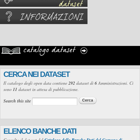
CERCA NEI DATASET
Il catalogo degli open data contiene
292
dataset di
6
Amministrazioni. Ci
sono
11
dataset in attesa di pubblicazione.
Search this site
ELENCO BANCHE DATI
Consulta il dataset del