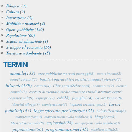
Bilancio (1)
Cultura (2)
Innovazione (3)
Mobilità e trasporti (4)
Opere pubbliche (150)
Popolazione (60)
Scuola ed educazione (1)
Sviluppo ed economia (56)
Territorio e Ambiente (15)
TERMINI
annuale(132)
aree pubbliche mercati posteggi(8)
asservimento(2)
autorizzazioni(7)
barbieri parrucchieri estetisti tatuatori piercers(7)
bilancio(139)
ChirignagoZelarino(8)
cantieri(4)
commercio(2)
elenco
esercizi di vicinato medie strutture grandi strutture centri
annuale(3)
età(28)
famiglie(14)
commerciali(9)
FavaroVeneto(8)
esproprio(2)
lavori
idoneità alloggi(3)
immigrazione(3)
impianti termici; gas;(2)
pubblici(145)
legge speciale per Venezia(131)
LidoPellestrina(8)
Marghera(8)
manifestazioni(3)
manomissioni suolo pubblico(3)
nazionalità(28)
MestreCarpenedo(8)
occupazioni suolo pubblico(3)
programmazione(145)
popolazione(56)
pubblica utilità(2)