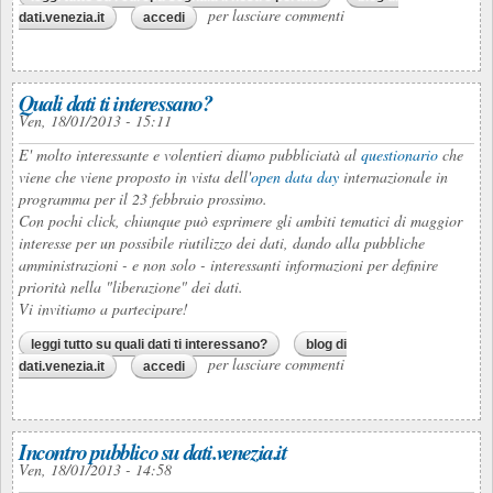
per lasciare commenti
dati.venezia.it
accedi
Quali dati ti interessano?
Ven, 18/01/2013 - 15:11
E' molto interessante e volentieri diamo pubbliciatà al
questionario
che
viene che viene proposto in vista dell'
open data day
internazionale in
programma per il 23 febbraio prossimo.
Con pochi click, chiunque può esprimere gli ambiti tematici di maggior
interesse per un possibile riutilizzo dei dati, dando alla pubbliche
amministrazioni - e non solo - interessanti informazioni per definire
priorità nella "liberazione" dei dati.
Vi invitiamo a partecipare!
leggi tutto
su quali dati ti interessano?
blog di
per lasciare commenti
dati.venezia.it
accedi
Incontro pubblico su dati.venezia.it
Ven, 18/01/2013 - 14:58