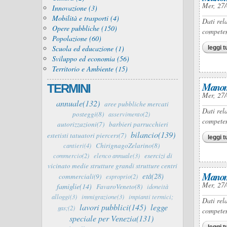
Mer, 27/
Innovazione (3)
Mobilità e trasporti (4)
Dati rel
Opere pubbliche (150)
competen
Popolazione (60)
Scuola ed educazione (1)
leggi t
Sviluppo ed economia (56)
Territorio e Ambiente (15)
Manomi
TERMINI
Mer, 27/
annuale(132)
aree pubbliche mercati
Dati rel
posteggi(8)
asservimento(2)
competen
autorizzazioni(7)
barbieri parrucchieri
bilancio(139)
estetisti tatuatori piercers(7)
leggi t
ChirignagoZelarino(8)
cantieri(4)
esercizi di
commercio(2)
elenco annuale(3)
vicinato medie strutture grandi strutture centri
Manomi
età(28)
commerciali(9)
esproprio(2)
Mer, 27/
famiglie(14)
FavaroVeneto(8)
idoneità
alloggi(3)
immigrazione(3)
impianti termici;
Dati rel
lavori pubblici(145)
legge
gas;(2)
competen
speciale per Venezia(131)
leggi t