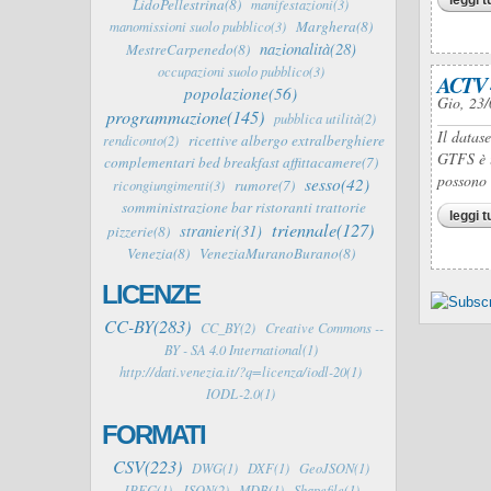
LidoPellestrina(8)
manifestazioni(3)
Marghera(8)
manomissioni suolo pubblico(3)
nazionalità(28)
MestreCarpenedo(8)
occupazioni suolo pubblico(3)
ACTV -
popolazione(56)
Gio, 23/
programmazione(145)
pubblica utilità(2)
Il datas
ricettive albergo extralberghiere
rendiconto(2)
GTFS è u
complementari bed breakfast affittacamere(7)
possono 
sesso(42)
rumore(7)
ricongiungimenti(3)
somministrazione bar ristoranti trattorie
leggi t
triennale(127)
stranieri(31)
pizzerie(8)
Venezia(8)
VeneziaMuranoBurano(8)
LICENZE
CC-BY(283)
CC_BY(2)
Creative Commons --
BY - SA 4.0 International(1)
http://dati.venezia.it/?q=licenza/iodl-20(1)
IODL-2.0(1)
FORMATI
CSV(223)
DWG(1)
DXF(1)
GeoJSON(1)
JPEG(1)
JSON(2)
MDB(1)
Shapefile(1)