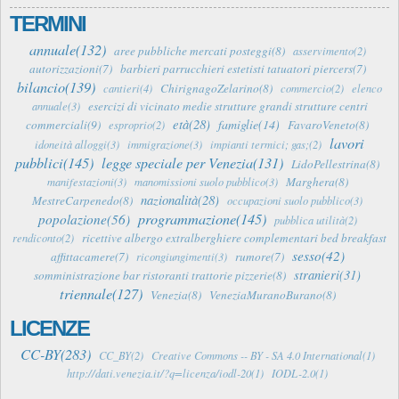
TERMINI
annuale(132)
aree pubbliche mercati posteggi(8)
asservimento(2)
autorizzazioni(7)
barbieri parrucchieri estetisti tatuatori piercers(7)
bilancio(139)
ChirignagoZelarino(8)
cantieri(4)
commercio(2)
elenco
esercizi di vicinato medie strutture grandi strutture centri
annuale(3)
età(28)
famiglie(14)
commerciali(9)
FavaroVeneto(8)
esproprio(2)
lavori
idoneità alloggi(3)
immigrazione(3)
impianti termici; gas;(2)
pubblici(145)
legge speciale per Venezia(131)
LidoPellestrina(8)
Marghera(8)
manifestazioni(3)
manomissioni suolo pubblico(3)
nazionalità(28)
MestreCarpenedo(8)
occupazioni suolo pubblico(3)
programmazione(145)
popolazione(56)
pubblica utilità(2)
ricettive albergo extralberghiere complementari bed breakfast
rendiconto(2)
sesso(42)
affittacamere(7)
rumore(7)
ricongiungimenti(3)
stranieri(31)
somministrazione bar ristoranti trattorie pizzerie(8)
triennale(127)
Venezia(8)
VeneziaMuranoBurano(8)
LICENZE
CC-BY(283)
CC_BY(2)
Creative Commons -- BY - SA 4.0 International(1)
http://dati.venezia.it/?q=licenza/iodl-20(1)
IODL-2.0(1)