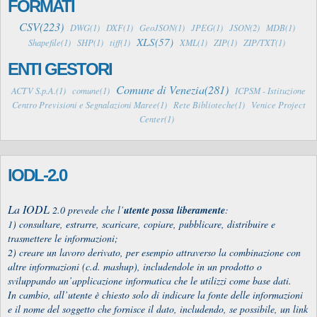
FORMATI
CSV(223)
DWG(1)
DXF(1)
GeoJSON(1)
JPEG(1)
JSON(2)
MDB(1)
XLS(57)
Shapefile(1)
SHP(1)
tiff(1)
XML(1)
ZIP(1)
ZIP/TXT(1)
ENTI GESTORI
Comune di Venezia(281)
ACTV S.p.A.(1)
comune(1)
ICPSM - Istituzione
Centro Previsioni e Segnalazioni Maree(1)
Rete Biblioteche(1)
Venice Project
Center(1)
IODL-2.0
La IODL
2.0 prevede che l’
utente possa liberamente
:
1) consultare, estrarre, scaricare, copiare, pubblicare, distribuire e
trasmettere le informazioni;
2) creare un lavoro derivato, per esempio attraverso la combinazione con
altre informazioni (c.d. mashup), includendole in un prodotto o
sviluppando un’applicazione informatica che le utilizzi come base dati.
In cambio, all’utente è chiesto solo di indicare la fonte delle informazioni
e il nome del soggetto che fornisce il dato, includendo, se possibile, un link