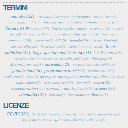
TERMINI
annuale(132)
aree pubbliche mercati posteggi(8)
asservimento(2)
autorizzazioni(7)
barbieri parrucchieri estetisti tatuatori piercers(7)
bilancio(139)
ChirignagoZelarino(8)
cantieri(4)
commercio(2)
elenco
esercizi di vicinato medie strutture grandi strutture centri
annuale(3)
età(28)
famiglie(14)
commerciali(9)
FavaroVeneto(8)
esproprio(2)
lavori
idoneità alloggi(3)
immigrazione(3)
impianti termici; gas;(2)
pubblici(145)
legge speciale per Venezia(131)
LidoPellestrina(8)
Marghera(8)
manifestazioni(3)
manomissioni suolo pubblico(3)
nazionalità(28)
MestreCarpenedo(8)
occupazioni suolo pubblico(3)
programmazione(145)
popolazione(56)
pubblica utilità(2)
ricettive albergo extralberghiere complementari bed breakfast
rendiconto(2)
sesso(42)
affittacamere(7)
rumore(7)
ricongiungimenti(3)
stranieri(31)
somministrazione bar ristoranti trattorie pizzerie(8)
triennale(127)
Venezia(8)
VeneziaMuranoBurano(8)
LICENZE
CC-BY(283)
CC_BY(2)
Creative Commons -- BY - SA 4.0 International(1)
http://dati.venezia.it/?q=licenza/iodl-20(1)
IODL-2.0(1)