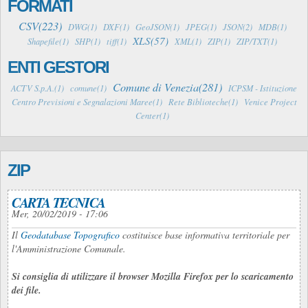
FORMATI
CSV(223)
DWG(1)
DXF(1)
GeoJSON(1)
JPEG(1)
JSON(2)
MDB(1)
XLS(57)
Shapefile(1)
SHP(1)
tiff(1)
XML(1)
ZIP(1)
ZIP/TXT(1)
ENTI GESTORI
Comune di Venezia(281)
ACTV S.p.A.(1)
comune(1)
ICPSM - Istituzione
Centro Previsioni e Segnalazioni Maree(1)
Rete Biblioteche(1)
Venice Project
Center(1)
ZIP
CARTA TECNICA
Mer, 20/02/2019 - 17:06
Il
Geodatabase Topografico
costituisce base informativa territoriale per
l'Amministrazione Comunale.
Si consiglia di utilizzare il browser Mozilla Firefox per lo scaricamento
dei file.