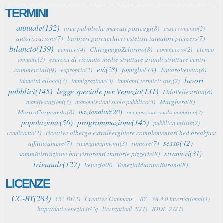
TERMINI
annuale(132)
aree pubbliche mercati posteggi(8)
asservimento(2)
autorizzazioni(7)
barbieri parrucchieri estetisti tatuatori piercers(7)
bilancio(139)
ChirignagoZelarino(8)
cantieri(4)
commercio(2)
elenco
esercizi di vicinato medie strutture grandi strutture centri
annuale(3)
età(28)
famiglie(14)
commerciali(9)
FavaroVeneto(8)
esproprio(2)
lavori
idoneità alloggi(3)
immigrazione(3)
impianti termici; gas;(2)
pubblici(145)
legge speciale per Venezia(131)
LidoPellestrina(8)
Marghera(8)
manifestazioni(3)
manomissioni suolo pubblico(3)
nazionalità(28)
MestreCarpenedo(8)
occupazioni suolo pubblico(3)
programmazione(145)
popolazione(56)
pubblica utilità(2)
ricettive albergo extralberghiere complementari bed breakfast
rendiconto(2)
sesso(42)
affittacamere(7)
rumore(7)
ricongiungimenti(3)
stranieri(31)
somministrazione bar ristoranti trattorie pizzerie(8)
triennale(127)
Venezia(8)
VeneziaMuranoBurano(8)
LICENZE
CC-BY(283)
CC_BY(2)
Creative Commons -- BY - SA 4.0 International(1)
http://dati.venezia.it/?q=licenza/iodl-20(1)
IODL-2.0(1)