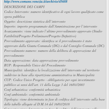
http://www.comune.venezia.it/archivio/45688
DESCRIZIONE DEI CAMPI
Codice Intervento: numero identificativo di ogni lavoro qualificato come
opera pubblica
Oggetto: descrizione sintetica dell’intervento
Importo: importo programmato dall’Ammistrazione per l’intervento
Avanzamento: viene indicato l’ultimo provvedimento approvato (Studio
Fattibilità/Progetto Preliminare/Progetto Definitivo)
Provvedimento approvato: identifica se il provvedimento è stato
approvato dalla Giunta Comunale (DG) o dal Consiglio Comunale (DC)
Provvedimento numero: numero della delibera di approvazione del
provvedimento
Data approvazione: data approvazione provvedimento
RUP: Responsabile Unico del Procedimento
Municipalità: identifica la localizzazione dell’intervento sul territorio
suddiviso in base alla ripartizione amministrativa in Municipalità
CUP: Codice Unico Progetto - obbligatorio per ogni investimento
pubblico ai sensi dell'art. 11 della Legge 3 del 16/01/2003
Conf urbanistica: conformità urbanistica
Conf ambientale: conformità ambientale
Tipologia: viene determinata in fase di codifica dell’intervento sulla base
delle tabelle allegate al D.M.14 del 16/01/2018
Categoria: viene determinata in fase di codifica dell’intervento sulla