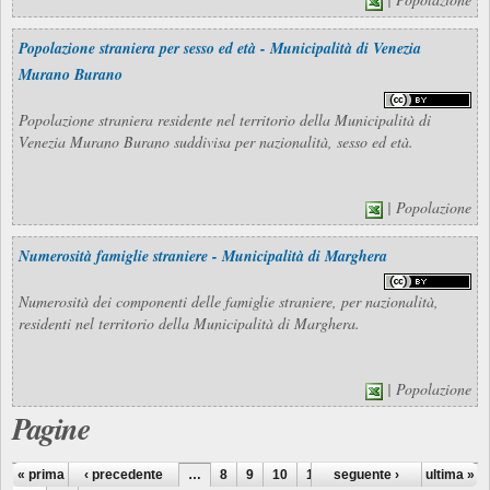
Popolazione straniera per sesso ed età - Municipalità di Venezia
Murano Burano
Popolazione straniera residente nel territorio della Municipalità di
Venezia Murano Burano suddivisa per nazionalità, sesso ed età.
| Popolazione
Numerosità famiglie straniere - Municipalità di Marghera
Numerosità dei componenti delle famiglie straniere, per nazionalità,
residenti nel territorio della Municipalità di Marghera.
| Popolazione
Pagine
« prima
‹ precedente
…
8
9
10
11
seguente ›
12
13
14
ultima »
15