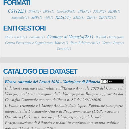
FORMATI
CSV(223)
DWG(1)
DXF(1)
GeoJSON(1)
JPEG(1)
JSON(2)
MDB(1)
XLS(57)
Shapefile(1)
SHP(1)
tiff(1)
XML(1)
ZIP(1)
ZIP/TXT(1)
ENTI GESTORI
Comune di Venezia(281)
ACTV S.p.A.(1)
comune(1)
ICPSM - Istituzione
Centro Previsioni e Segnalazioni Maree(1)
Rete Biblioteche(1)
Venice Project
Center(1)
CATALOGO DEI DATASET
Elenco Annuale dei Lavori 2020 - Variazione di Bilancio
Il dataset contiene i dati relativi all'Elenco Annuale 2020 del Comune di
Venezia, modificato a seguito della Variazione di Bilancio approvata dal
Consiglio Comunale con con delibera n. 87 del 26/11/2020
Il Piano Triennale e l’Elenco Annuale delle Opere Pubbliche sono parte
integrante del Documento Unico di Programmazione (DUP) - Sezione
Operativa (SeO), in osservanza del principio contabile sulla
Programmazione di Bilancio e redatti in conformità a quanto stabilito
dall'art. 21 del D.Lgs. 50/2016.