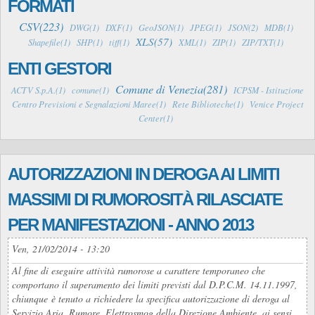
FORMATI
CSV(223)
DWG(1)
DXF(1)
GeoJSON(1)
JPEG(1)
JSON(2)
MDB(1)
XLS(57)
Shapefile(1)
SHP(1)
tiff(1)
XML(1)
ZIP(1)
ZIP/TXT(1)
ENTI GESTORI
Comune di Venezia(281)
ACTV S.p.A.(1)
comune(1)
ICPSM - Istituzione
Centro Previsioni e Segnalazioni Maree(1)
Rete Biblioteche(1)
Venice Project
Center(1)
AUTORIZZAZIONI IN DEROGA AI LIMITI
MASSIMI DI RUMOROSITÀ RILASCIATE
PER MANIFESTAZIONI - ANNO 2013
Ven, 21/02/2014 - 13:20
Al fine di eseguire attività rumorose a carattere temporaneo che
comportano il superamento dei limiti previsti dal D.P.C.M. 14.11.1997,
chiunque è tenuto a richiedere la specifica autorizzazione di deroga al
Servizio Aria, Rumore, Elettrosmog della Direzione Ambiente, ai sensi