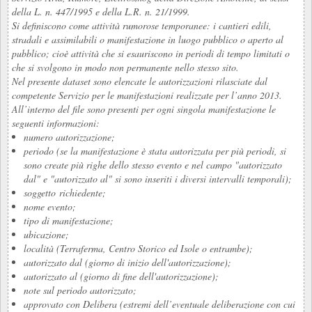
della L. n. 447/1995 e della L.R. n. 21/1999.
Si definiscono come attività rumorose temporanee: i cantieri edili,
stradali e assimilabili o manifestazione in luogo pubblico o aperto al
pubblico; cioè attività che si esauriscono in periodi di tempo limitati o
che si svolgono in modo non permanente nello stesso sito.
Nel presente dataset sono elencate le autorizzazioni rilasciate dal
competente Servizio per le manifestazioni realizzate per l’anno 2013.
All’interno del file sono presenti per ogni singola manifestazione le
seguenti informazioni:
numero autorizzazione;
periodo (se la manifestazione è stata autorizzata per più periodi, si
sono create più righe dello stesso evento e nel campo "autorizzato
dal" e "autorizzato al" si sono inseriti i diversi intervalli temporali);
soggetto richiedente;
nome evento;
tipo di manifestazione;
ubicazione;
località (Terraferma, Centro Storico ed Isole o entrambe);
autorizzato dal (giorno di inizio dell'autorizzazione);
autorizzato al (giorno di fine dell'autorizzazione);
note sul periodo autorizzato;
approvato con Delibera (estremi dell’eventuale deliberazione con cui