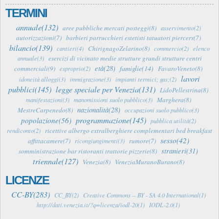
TERMINI
annuale(132)
aree pubbliche mercati posteggi(8)
asservimento(2)
autorizzazioni(7)
barbieri parrucchieri estetisti tatuatori piercers(7)
bilancio(139)
ChirignagoZelarino(8)
cantieri(4)
commercio(2)
elenco
esercizi di vicinato medie strutture grandi strutture centri
annuale(3)
età(28)
famiglie(14)
commerciali(9)
FavaroVeneto(8)
esproprio(2)
lavori
idoneità alloggi(3)
immigrazione(3)
impianti termici; gas;(2)
pubblici(145)
legge speciale per Venezia(131)
LidoPellestrina(8)
Marghera(8)
manifestazioni(3)
manomissioni suolo pubblico(3)
nazionalità(28)
MestreCarpenedo(8)
occupazioni suolo pubblico(3)
programmazione(145)
popolazione(56)
pubblica utilità(2)
ricettive albergo extralberghiere complementari bed breakfast
rendiconto(2)
sesso(42)
affittacamere(7)
rumore(7)
ricongiungimenti(3)
stranieri(31)
somministrazione bar ristoranti trattorie pizzerie(8)
triennale(127)
Venezia(8)
VeneziaMuranoBurano(8)
LICENZE
CC-BY(283)
CC_BY(2)
Creative Commons -- BY - SA 4.0 International(1)
http://dati.venezia.it/?q=licenza/iodl-20(1)
IODL-2.0(1)