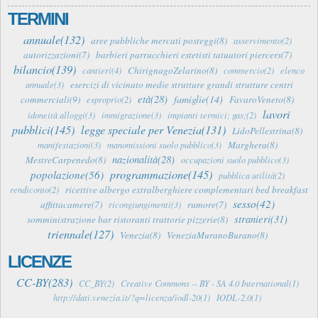
TERMINI
annuale(132)
aree pubbliche mercati posteggi(8)
asservimento(2)
autorizzazioni(7)
barbieri parrucchieri estetisti tatuatori piercers(7)
bilancio(139)
ChirignagoZelarino(8)
cantieri(4)
commercio(2)
elenco
esercizi di vicinato medie strutture grandi strutture centri
annuale(3)
età(28)
famiglie(14)
commerciali(9)
FavaroVeneto(8)
esproprio(2)
lavori
idoneità alloggi(3)
immigrazione(3)
impianti termici; gas;(2)
pubblici(145)
legge speciale per Venezia(131)
LidoPellestrina(8)
Marghera(8)
manifestazioni(3)
manomissioni suolo pubblico(3)
nazionalità(28)
MestreCarpenedo(8)
occupazioni suolo pubblico(3)
programmazione(145)
popolazione(56)
pubblica utilità(2)
ricettive albergo extralberghiere complementari bed breakfast
rendiconto(2)
sesso(42)
affittacamere(7)
rumore(7)
ricongiungimenti(3)
stranieri(31)
somministrazione bar ristoranti trattorie pizzerie(8)
triennale(127)
Venezia(8)
VeneziaMuranoBurano(8)
LICENZE
CC-BY(283)
CC_BY(2)
Creative Commons -- BY - SA 4.0 International(1)
http://dati.venezia.it/?q=licenza/iodl-20(1)
IODL-2.0(1)