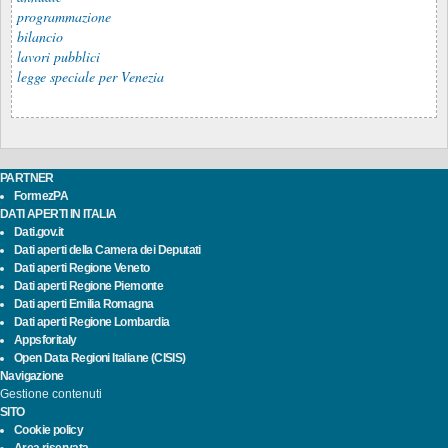
programmazione
bilancio
lavori pubblici
legge speciale per Venezia
PARTNER
FormezPA
DATI APERTI IN ITALIA
Dati.gov.it
Dati aperti della Camera dei Deputati
Dati aperti Regione Veneto
Dati aperti Regione Piemonte
Dati aperti Emilia Romagna
Dati aperti Regione Lombardia
Appsforitaly
Open Data Regioni Italiane (CISIS)
Navigazione
Gestione contenuti
SITO
Cookie policy