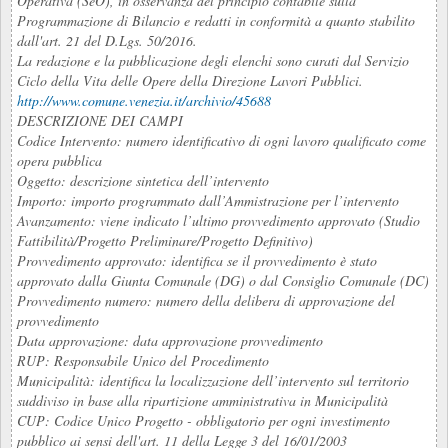
Operativa (SeO), in osservanza del principio contabile sulla
Programmazione di Bilancio e redatti in conformità a quanto stabilito
dall'art. 21 del D.Lgs. 50/2016.
La redazione e la pubblicazione degli elenchi sono curati dal Servizio
Ciclo della Vita delle Opere della Direzione Lavori Pubblici.
http://www.comune.venezia.it/archivio/45688
DESCRIZIONE DEI CAMPI
Codice Intervento: numero identificativo di ogni lavoro qualificato come
opera pubblica
Oggetto: descrizione sintetica dell’intervento
Importo: importo programmato dall’Ammistrazione per l’intervento
Avanzamento: viene indicato l’ultimo provvedimento approvato (Studio
Fattibilità/Progetto Preliminare/Progetto Definitivo)
Provvedimento approvato: identifica se il provvedimento è stato
approvato dalla Giunta Comunale (DG) o dal Consiglio Comunale (DC)
Provvedimento numero: numero della delibera di approvazione del
provvedimento
Data approvazione: data approvazione provvedimento
RUP: Responsabile Unico del Procedimento
Municipalità: identifica la localizzazione dell’intervento sul territorio
suddiviso in base alla ripartizione amministrativa in Municipalità
CUP: Codice Unico Progetto - obbligatorio per ogni investimento
pubblico ai sensi dell'art. 11 della Legge 3 del 16/01/2003