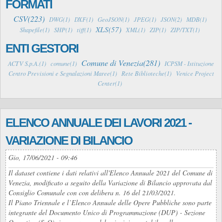
FORMATI
CSV(223)
DWG(1)
DXF(1)
GeoJSON(1)
JPEG(1)
JSON(2)
MDB(1)
XLS(57)
Shapefile(1)
SHP(1)
tiff(1)
XML(1)
ZIP(1)
ZIP/TXT(1)
ENTI GESTORI
Comune di Venezia(281)
ACTV S.p.A.(1)
comune(1)
ICPSM - Istituzione
Centro Previsioni e Segnalazioni Maree(1)
Rete Biblioteche(1)
Venice Project
Center(1)
ELENCO ANNUALE DEI LAVORI 2021 -
VARIAZIONE DI BILANCIO
Gio, 17/06/2021 - 09:46
Il dataset contiene i dati relativi all'Elenco Annuale 2021 del Comune di
Venezia, modificato a seguito della Variazione di Bilancio approvata dal
Consiglio Comunale con con delibera n. 16 del 21/03/2021.
Il Piano Triennale e l’Elenco Annuale delle Opere Pubbliche sono parte
integrante del Documento Unico di Programmazione (DUP) - Sezione