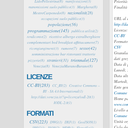
LidoPellestrina(8)
Priorità:
manifestazioni(3)
Marghera(8)
Finalità
manomissioni suolo pubblico(3)
nazionalità(28)
MestreCarpenedo(8)
URL al 
occupazioni suolo pubblico(3)
popolazione(56)
http://d
programmazione(145)
Licenza
pubblica utilità(2)
CC-BY
ricettive albergo extralberghiere
rendiconto(2)
Formato
complementari bed breakfast affittacamere(7)
CSV
sesso(42)
rumore(7)
ricongiungimenti(3)
Granula
somministrazione bar ristoranti trattorie
dati grez
triennale(127)
stranieri(31)
pizzerie(8)
Data di 
Venezia(8)
VeneziaMuranoBurano(8)
Lunedì,
LICENZE
Data ult
Martedì
CC-BY(283)
CC_BY(2)
Creative Commons --
Ente ges
BY - SA 4.0 International(1)
Comune 
http://dati.venezia.it/?q=licenza/iodl-20(1)
Home pa
IODL-2.0(1)
www.com
Livello 
FORMATI
Comune
CSV(223)
Unità or
DWG(1)
DXF(1)
GeoJSON(1)
Ciclo de
JPEG(1)
JSON(2)
MDB(1)
Shapefile(1)