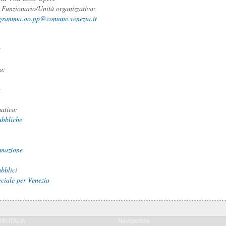
 Funzionario/Unità organizzativa:
ogramma.oo.pp@comune.venezia.it
:
:
ia:
:
matica:
ubbliche
mazione
ubblici
eciale per Venezia
 IN ITALIA
Navigazione