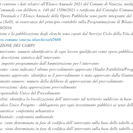
et contiene i dati relativi all'Elenco Annuale 2021 del Comune di Venezia, modi
omunale con delibera n. 148 del 15/06/2021 e ratificata dal Consiglio Comuna
 Triennale e l’Elenco Annuale delle Opere Pubbliche sono parte integrante 
a (SeO), in osservanza del principio contabile sulla Programmazione di Bilancio 
50/2016.
ione e la pubblicazione degli elenchi sono curati dal Servizio Ciclo della Vita 
ww.comune.venezia.it/archivio/45688
ZIONE DEI CAMPI
ntervento: numero identificativo di ogni lavoro qualificato come opera pubblic
 descrizione sintetica dell’intervento
 importo programmato dall’Ammistrazione per l’intervento
nto: viene indicato l’ultimo provvedimento approvato (Studio Fattibilità/Proge
mento approvato: identifica se il provvedimento è stato approvato dalla Giu
mento numero: numero della delibera di approvazione del provvedimento
rovazione: data approvazione provvedimento
sponsabile Unico del Procedimento
lità: identifica la localizzazione dell’intervento sul territorio suddiviso in bas
ice Unico Progetto - obbligatorio per ogni investimento pubblico ai sensi dell
anistica: conformità urbanistica
ientale: conformità ambientale
a: viene determinata in fase di codifica dell’intervento sulla base delle tabell
a: viene determinata in fase di codifica dell’intervento sulla base delle tabell