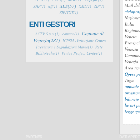
Mail del
XLS(57)
SHP(1)
tiff(1)
XML(1)
ZIP(1)
ciclopr
ZIP/TXT(1)
Nazione
ENTI GESTORI
Italia
Regione
Comune di
ACTV S.p.A.(1)
comune(1)
Veneto
Venezia(281)
ICPSM - Istituzione Centro
Provinc
Previsioni e Segnalazioni Maree(1)
Rete
Venezia
Biblioteche(1)
Venice Project Center(1)
Comune
Venezia
Area te
Opere p
Tags:
annuale
program
bilancio
lavori p
legge sp
PARTNER
DATI APERTI