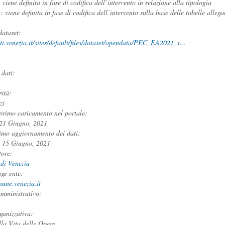
 viene definita in fase di codifica dell’intervento in relazione alla tipologia
 : viene definita in fase di codifica dell’intervento sulla base delle tabelle all
dataset:
ati.venezia.it/sites/default/files/dataset/opendata/PEC_EA2021_v...
:
 dati:
rità:
zi
primo caricamento nel portale:
 21 Giugno, 2021
imo aggiornamento dei dati:
, 15 Giugno, 2021
tore:
di Venezia
ge ente:
une.venezia.it
amministrativo:
ganizzativa:
lla Vita delle Opere