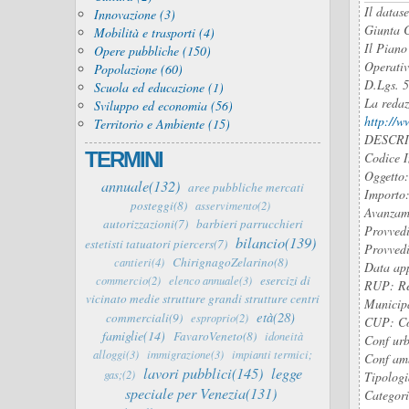
Il datas
Innovazione (3)
Giunta C
Mobilità e trasporti (4)
Il Piano
Opere pubbliche (150)
Operativ
Popolazione (60)
D.Lgs. 
Scuola ed educazione (1)
La redaz
Sviluppo ed economia (56)
http://w
Territorio e Ambiente (15)
DESCRI
TERMINI
Codice I
Oggetto:
annuale(132)
aree pubbliche mercati
Importo:
posteggi(8)
asservimento(2)
Avanzame
autorizzazioni(7)
barbieri parrucchieri
Provvedi
bilancio(139)
estetisti tatuatori piercers(7)
Provvedi
ChirignagoZelarino(8)
cantieri(4)
Data app
esercizi di
commercio(2)
elenco annuale(3)
RUP: Re
vicinato medie strutture grandi strutture centri
Municipa
età(28)
commerciali(9)
esproprio(2)
CUP: Cod
famiglie(14)
FavaroVeneto(8)
idoneità
Conf urb
alloggi(3)
immigrazione(3)
impianti termici;
Conf amb
lavori pubblici(145)
legge
gas;(2)
Tipologi
speciale per Venezia(131)
Categori