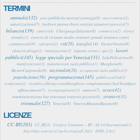
TERMINI
annuale(132)
aree pubbliche mercati posteggi(8)
asservimento(2)
autorizzazioni(7)
barbieri parrucchieri estetisti tatuatori piercers(7)
bilancio(139)
ChirignagoZelarino(8)
cantieri(4)
commercio(2)
elenco
esercizi di vicinato medie strutture grandi strutture centri
annuale(3)
età(28)
famiglie(14)
commerciali(9)
FavaroVeneto(8)
esproprio(2)
lavori
idoneità alloggi(3)
immigrazione(3)
impianti termici; gas;(2)
pubblici(145)
legge speciale per Venezia(131)
LidoPellestrina(8)
Marghera(8)
manifestazioni(3)
manomissioni suolo pubblico(3)
nazionalità(28)
MestreCarpenedo(8)
occupazioni suolo pubblico(3)
programmazione(145)
popolazione(56)
pubblica utilità(2)
ricettive albergo extralberghiere complementari bed breakfast
rendiconto(2)
sesso(42)
affittacamere(7)
rumore(7)
ricongiungimenti(3)
stranieri(31)
somministrazione bar ristoranti trattorie pizzerie(8)
triennale(127)
Venezia(8)
VeneziaMuranoBurano(8)
LICENZE
CC-BY(283)
CC_BY(2)
Creative Commons -- BY - SA 4.0 International(1)
http://dati.venezia.it/?q=licenza/iodl-20(1)
IODL-2.0(1)