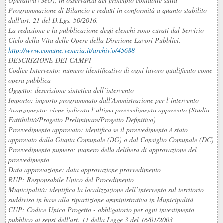
Operativa (SeO), in osservanza del principio contabile sulla
Programmazione di Bilancio e redatti in conformità a quanto stabilito
dall'art. 21 del D.Lgs. 50/2016.
La redazione e la pubblicazione degli elenchi sono curati dal Servizio
Ciclo della Vita delle Opere della Direzione Lavori Pubblici.
http://www.comune.venezia.it/archivio/45688
DESCRIZIONE DEI CAMPI
Codice Intervento: numero identificativo di ogni lavoro qualificato come
opera pubblica
Oggetto: descrizione sintetica dell’intervento
Importo: importo programmato dall’Ammistrazione per l’intervento
Avanzamento: viene indicato l’ultimo provvedimento approvato (Studio
Fattibilità/Progetto Preliminare/Progetto Definitivo)
Provvedimento approvato: identifica se il provvedimento è stato
approvato dalla Giunta Comunale (DG) o dal Consiglio Comunale (DC)
Provvedimento numero: numero della delibera di approvazione del
provvedimento
Data approvazione: data approvazione provvedimento
RUP: Responsabile Unico del Procedimento
Municipalità: identifica la localizzazione dell’intervento sul territorio
suddiviso in base alla ripartizione amministrativa in Municipalità
CUP: Codice Unico Progetto - obbligatorio per ogni investimento
pubblico ai sensi dell'art. 11 della Legge 3 del 16/01/2003