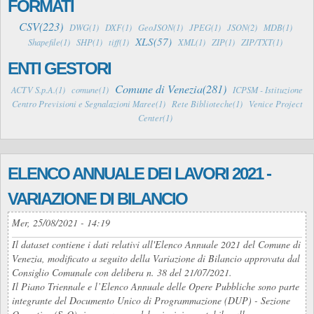
FORMATI
CSV(223)
DWG(1)
DXF(1)
GeoJSON(1)
JPEG(1)
JSON(2)
MDB(1)
XLS(57)
Shapefile(1)
SHP(1)
tiff(1)
XML(1)
ZIP(1)
ZIP/TXT(1)
ENTI GESTORI
Comune di Venezia(281)
ACTV S.p.A.(1)
comune(1)
ICPSM - Istituzione
Centro Previsioni e Segnalazioni Maree(1)
Rete Biblioteche(1)
Venice Project
Center(1)
ELENCO ANNUALE DEI LAVORI 2021 -
VARIAZIONE DI BILANCIO
Mer, 25/08/2021 - 14:19
Il dataset contiene i dati relativi all'Elenco Annuale 2021 del Comune di
Venezia, modificato a seguito della Variazione di Bilancio approvata dal
Consiglio Comunale con delibera n. 38 del 21/07/2021.
Il Piano Triennale e l’Elenco Annuale delle Opere Pubbliche sono parte
integrante del Documento Unico di Programmazione (DUP) - Sezione