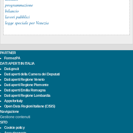
programmazione
bilancio
lavori pubblici
legge speciale per Venezia
PARTNER
FormezPA
DATI APERTI IN ITALIA
Dati.gov.it
Dati aperti della Camera dei Deputati
Dati aperti Regione Veneto
Dati aperti Regione Piemonte
Dati aperti Emilia Romagna
Dati aperti Regione Lombardia
Appsforitaly
Open Data Regioni Italiane (CISIS)
Navigazione
Gestione contenuti
SITO
Cookie policy