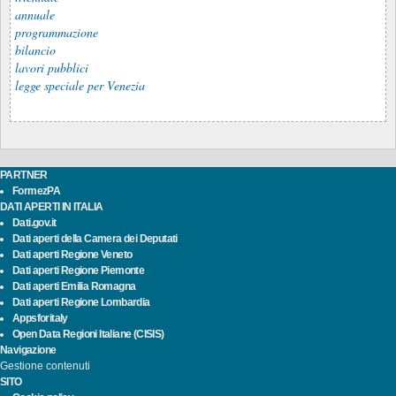
annuale
programmazione
bilancio
lavori pubblici
legge speciale per Venezia
PARTNER
FormezPA
DATI APERTI IN ITALIA
Dati.gov.it
Dati aperti della Camera dei Deputati
Dati aperti Regione Veneto
Dati aperti Regione Piemonte
Dati aperti Emilia Romagna
Dati aperti Regione Lombardia
Appsforitaly
Open Data Regioni Italiane (CISIS)
Navigazione
Gestione contenuti
SITO