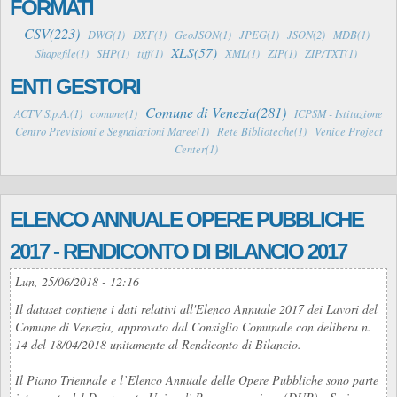
FORMATI
CSV(223)
DWG(1)
DXF(1)
GeoJSON(1)
JPEG(1)
JSON(2)
MDB(1)
XLS(57)
Shapefile(1)
SHP(1)
tiff(1)
XML(1)
ZIP(1)
ZIP/TXT(1)
ENTI GESTORI
Comune di Venezia(281)
ACTV S.p.A.(1)
comune(1)
ICPSM - Istituzione
Centro Previsioni e Segnalazioni Maree(1)
Rete Biblioteche(1)
Venice Project
Center(1)
ELENCO ANNUALE OPERE PUBBLICHE
2017 - RENDICONTO DI BILANCIO 2017
Lun, 25/06/2018 - 12:16
Il dataset contiene i dati relativi all'Elenco Annuale 2017 dei Lavori del
Comune di Venezia, approvato dal Consiglio Comunale con delibera n.
14 del 18/04/2018 unitamente al Rendiconto di Bilancio.
Il Piano Triennale e l’Elenco Annuale delle Opere Pubbliche sono parte