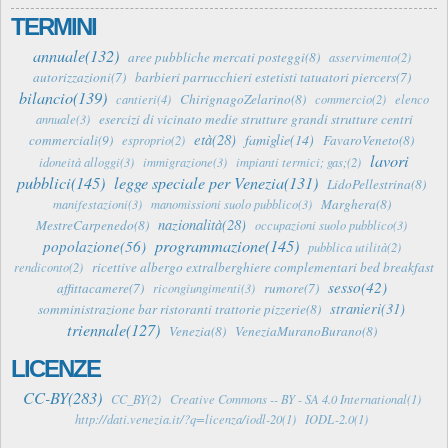
TERMINI
annuale(132)
aree pubbliche mercati posteggi(8)
asservimento(2)
autorizzazioni(7)
barbieri parrucchieri estetisti tatuatori piercers(7)
bilancio(139)
ChirignagoZelarino(8)
cantieri(4)
commercio(2)
elenco
esercizi di vicinato medie strutture grandi strutture centri
annuale(3)
età(28)
famiglie(14)
commerciali(9)
FavaroVeneto(8)
esproprio(2)
lavori
idoneità alloggi(3)
immigrazione(3)
impianti termici; gas;(2)
pubblici(145)
legge speciale per Venezia(131)
LidoPellestrina(8)
Marghera(8)
manifestazioni(3)
manomissioni suolo pubblico(3)
nazionalità(28)
MestreCarpenedo(8)
occupazioni suolo pubblico(3)
programmazione(145)
popolazione(56)
pubblica utilità(2)
ricettive albergo extralberghiere complementari bed breakfast
rendiconto(2)
sesso(42)
affittacamere(7)
rumore(7)
ricongiungimenti(3)
stranieri(31)
somministrazione bar ristoranti trattorie pizzerie(8)
triennale(127)
Venezia(8)
VeneziaMuranoBurano(8)
LICENZE
CC-BY(283)
CC_BY(2)
Creative Commons -- BY - SA 4.0 International(1)
http://dati.venezia.it/?q=licenza/iodl-20(1)
IODL-2.0(1)