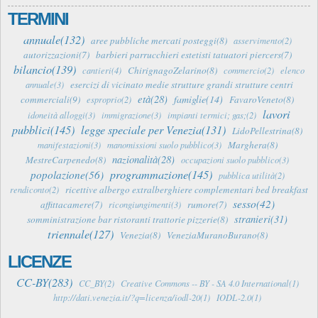
TERMINI
annuale(132)
aree pubbliche mercati posteggi(8)
asservimento(2)
autorizzazioni(7)
barbieri parrucchieri estetisti tatuatori piercers(7)
bilancio(139)
ChirignagoZelarino(8)
cantieri(4)
commercio(2)
elenco
esercizi di vicinato medie strutture grandi strutture centri
annuale(3)
età(28)
famiglie(14)
commerciali(9)
FavaroVeneto(8)
esproprio(2)
lavori
idoneità alloggi(3)
immigrazione(3)
impianti termici; gas;(2)
pubblici(145)
legge speciale per Venezia(131)
LidoPellestrina(8)
Marghera(8)
manifestazioni(3)
manomissioni suolo pubblico(3)
nazionalità(28)
MestreCarpenedo(8)
occupazioni suolo pubblico(3)
programmazione(145)
popolazione(56)
pubblica utilità(2)
ricettive albergo extralberghiere complementari bed breakfast
rendiconto(2)
sesso(42)
affittacamere(7)
rumore(7)
ricongiungimenti(3)
stranieri(31)
somministrazione bar ristoranti trattorie pizzerie(8)
triennale(127)
Venezia(8)
VeneziaMuranoBurano(8)
LICENZE
CC-BY(283)
CC_BY(2)
Creative Commons -- BY - SA 4.0 International(1)
http://dati.venezia.it/?q=licenza/iodl-20(1)
IODL-2.0(1)