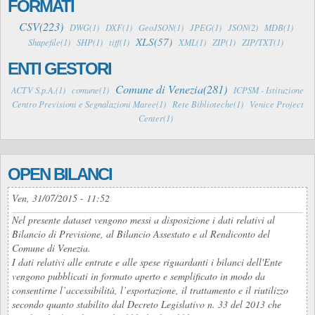
FORMATI
CSV(223)
DWG(1)
DXF(1)
GeoJSON(1)
JPEG(1)
JSON(2)
MDB(1)
XLS(57)
Shapefile(1)
SHP(1)
tiff(1)
XML(1)
ZIP(1)
ZIP/TXT(1)
ENTI GESTORI
Comune di Venezia(281)
ACTV S.p.A.(1)
comune(1)
ICPSM - Istituzione
Centro Previsioni e Segnalazioni Maree(1)
Rete Biblioteche(1)
Venice Project
Center(1)
OPEN BILANCI
Ven, 31/07/2015 - 11:52
Nel presente dataset vengono messi a disposizione i dati relativi al
Bilancio di Previsione, al Bilancio Assestato e al Rendiconto del
Comune di Venezia.
I dati relativi alle entrate e alle spese riguardanti i bilanci dell'Ente
vengono pubblicati in formato aperto e semplificato in modo da
consentirne l’accessibilità, l’esportazione, il trattamento e il riutilizzo
secondo quanto stabilito dal Decreto Legislativo n. 33 del 2013 che