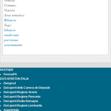
Venezia
Comune:
Venezia
Area tematica:
Bilancio
Tags:
bilancio
rendiconto
previsione
assestamento
PARTNER
FormezPA
DATI APERTI IN ITALIA
Dati.gov.it
Dati aperti della Camera dei Deputati
Dati aperti Regione Veneto
Dati aperti Regione Piemonte
Dati aperti Emilia Romagna
Dati aperti Regione Lombardia
Appsforitaly