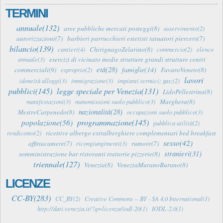
TERMINI
annuale(132)
aree pubbliche mercati posteggi(8)
asservimento(2)
autorizzazioni(7)
barbieri parrucchieri estetisti tatuatori piercers(7)
bilancio(139)
ChirignagoZelarino(8)
cantieri(4)
commercio(2)
elenco
esercizi di vicinato medie strutture grandi strutture centri
annuale(3)
età(28)
famiglie(14)
commerciali(9)
FavaroVeneto(8)
esproprio(2)
lavori
idoneità alloggi(3)
immigrazione(3)
impianti termici; gas;(2)
pubblici(145)
legge speciale per Venezia(131)
LidoPellestrina(8)
Marghera(8)
manifestazioni(3)
manomissioni suolo pubblico(3)
nazionalità(28)
MestreCarpenedo(8)
occupazioni suolo pubblico(3)
programmazione(145)
popolazione(56)
pubblica utilità(2)
ricettive albergo extralberghiere complementari bed breakfast
rendiconto(2)
sesso(42)
affittacamere(7)
rumore(7)
ricongiungimenti(3)
stranieri(31)
somministrazione bar ristoranti trattorie pizzerie(8)
triennale(127)
Venezia(8)
VeneziaMuranoBurano(8)
LICENZE
CC-BY(283)
CC_BY(2)
Creative Commons -- BY - SA 4.0 International(1)
http://dati.venezia.it/?q=licenza/iodl-20(1)
IODL-2.0(1)