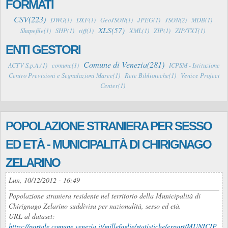
FORMATI
CSV(223)
DWG(1)
DXF(1)
GeoJSON(1)
JPEG(1)
JSON(2)
MDB(1)
XLS(57)
Shapefile(1)
SHP(1)
tiff(1)
XML(1)
ZIP(1)
ZIP/TXT(1)
ENTI GESTORI
Comune di Venezia(281)
ACTV S.p.A.(1)
comune(1)
ICPSM - Istituzione
Centro Previsioni e Segnalazioni Maree(1)
Rete Biblioteche(1)
Venice Project
Center(1)
POPOLAZIONE STRANIERA PER SESSO
ED ETÀ - MUNICIPALITÀ DI CHIRIGNAGO
ZELARINO
Lun, 10/12/2012 - 16:49
Popolazione straniera residente nel territorio della Municipalità di
Chirignago Zelarino suddivisa per nazionalità, sesso ed età.
URL al dataset:
https://portale.comune.venezia.it/millefoglie/statistiche/export/MUNICIP...