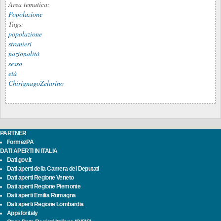
Area tematica:
Popolazione
Tags:
popolazione
stranieri
nazionalità
sesso
età
ChirignagoZelarino
PARTNER
FormezPA
DATI APERTI IN ITALIA
Dati.gov.it
Dati aperti della Camera dei Deputati
Dati aperti Regione Veneto
Dati aperti Regione Piemonte
Dati aperti Emilia Romagna
Dati aperti Regione Lombardia
Appsforitaly