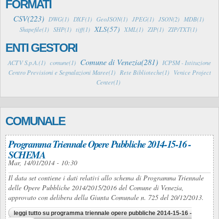
FORMATI
CSV(223)
DWG(1)
DXF(1)
GeoJSON(1)
JPEG(1)
JSON(2)
MDB(1)
XLS(57)
Shapefile(1)
SHP(1)
tiff(1)
XML(1)
ZIP(1)
ZIP/TXT(1)
ENTI GESTORI
Comune di Venezia(281)
ACTV S.p.A.(1)
comune(1)
ICPSM - Istituzione
Centro Previsioni e Segnalazioni Maree(1)
Rete Biblioteche(1)
Venice Project
Center(1)
COMUNALE
Programma Triennale Opere Pubbliche 2014-15-16 -
SCHEMA
Mar, 14/01/2014 - 10:30
Il data set contiene i dati relativi allo schema di Programma Triennale
delle Opere Pubbliche 2014/2015/2016 del Comune di Venezia,
approvato con delibera della Giunta Comunale n. 725 del 20/12/2013.
leggi tutto
su programma triennale opere pubbliche 2014-15-16 -