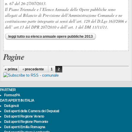
n. 67 del 26-27/07/2013.
Il Piano Triennale e l’Elenco Annuale delle Opere pubbliche sono
allegati al Bilancio di Previsione dell’Amministrazione Comunale e ne
costituiscono parte integrante ai sensi dell’art. 128 del D.Lgs 163/2006 e
dell’ art.13 del DPR 207/2010 e dell’art. 1 del DM 11/11/11.
leggi tutto
su elenco annuale opere pubbliche 2013
Pagine
« prima
‹ precedente
1
2
PARTNER
FormezPA
DATI APERTI IN ITALIA
Dati.gov.it
Dati aperti della Camera dei Deputati
Dati aperti Regione Veneto
Dati aperti Regione Piemonte
Dati aperti Emilia Romagna