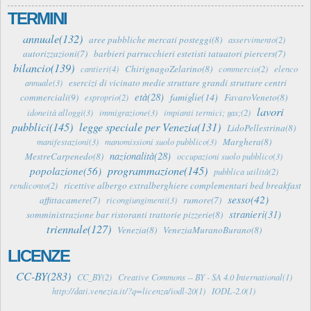
TERMINI
annuale(132)
aree pubbliche mercati posteggi(8)
asservimento(2)
autorizzazioni(7)
barbieri parrucchieri estetisti tatuatori piercers(7)
bilancio(139)
ChirignagoZelarino(8)
cantieri(4)
commercio(2)
elenco
esercizi di vicinato medie strutture grandi strutture centri
annuale(3)
età(28)
famiglie(14)
commerciali(9)
FavaroVeneto(8)
esproprio(2)
lavori
idoneità alloggi(3)
immigrazione(3)
impianti termici; gas;(2)
pubblici(145)
legge speciale per Venezia(131)
LidoPellestrina(8)
Marghera(8)
manifestazioni(3)
manomissioni suolo pubblico(3)
nazionalità(28)
MestreCarpenedo(8)
occupazioni suolo pubblico(3)
programmazione(145)
popolazione(56)
pubblica utilità(2)
ricettive albergo extralberghiere complementari bed breakfast
rendiconto(2)
sesso(42)
affittacamere(7)
rumore(7)
ricongiungimenti(3)
stranieri(31)
somministrazione bar ristoranti trattorie pizzerie(8)
triennale(127)
Venezia(8)
VeneziaMuranoBurano(8)
LICENZE
CC-BY(283)
CC_BY(2)
Creative Commons -- BY - SA 4.0 International(1)
http://dati.venezia.it/?q=licenza/iodl-20(1)
IODL-2.0(1)