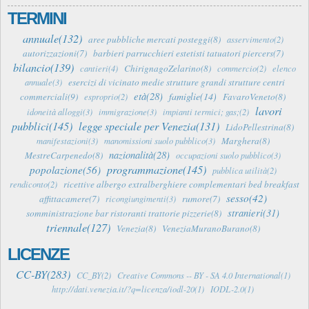
TERMINI
annuale(132)
aree pubbliche mercati posteggi(8)
asservimento(2)
autorizzazioni(7)
barbieri parrucchieri estetisti tatuatori piercers(7)
bilancio(139)
ChirignagoZelarino(8)
cantieri(4)
commercio(2)
elenco
esercizi di vicinato medie strutture grandi strutture centri
annuale(3)
età(28)
famiglie(14)
commerciali(9)
FavaroVeneto(8)
esproprio(2)
lavori
idoneità alloggi(3)
immigrazione(3)
impianti termici; gas;(2)
pubblici(145)
legge speciale per Venezia(131)
LidoPellestrina(8)
Marghera(8)
manifestazioni(3)
manomissioni suolo pubblico(3)
nazionalità(28)
MestreCarpenedo(8)
occupazioni suolo pubblico(3)
programmazione(145)
popolazione(56)
pubblica utilità(2)
ricettive albergo extralberghiere complementari bed breakfast
rendiconto(2)
sesso(42)
affittacamere(7)
rumore(7)
ricongiungimenti(3)
stranieri(31)
somministrazione bar ristoranti trattorie pizzerie(8)
triennale(127)
Venezia(8)
VeneziaMuranoBurano(8)
LICENZE
CC-BY(283)
CC_BY(2)
Creative Commons -- BY - SA 4.0 International(1)
http://dati.venezia.it/?q=licenza/iodl-20(1)
IODL-2.0(1)