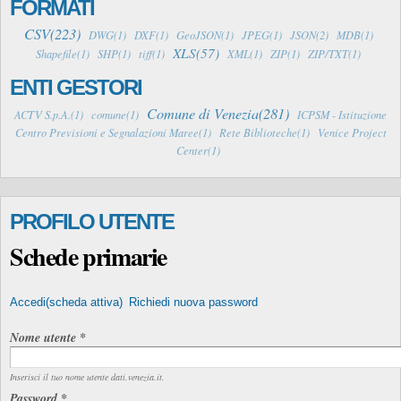
FORMATI
CSV(223)
DWG(1)
DXF(1)
GeoJSON(1)
JPEG(1)
JSON(2)
MDB(1)
XLS(57)
Shapefile(1)
SHP(1)
tiff(1)
XML(1)
ZIP(1)
ZIP/TXT(1)
ENTI GESTORI
Comune di Venezia(281)
ACTV S.p.A.(1)
comune(1)
ICPSM - Istituzione
Centro Previsioni e Segnalazioni Maree(1)
Rete Biblioteche(1)
Venice Project
Center(1)
PROFILO UTENTE
Schede primarie
Accedi
(scheda attiva)
Richiedi nuova password
Nome utente
*
Inserisci il tuo nome utente dati.venezia.it.
Password
*