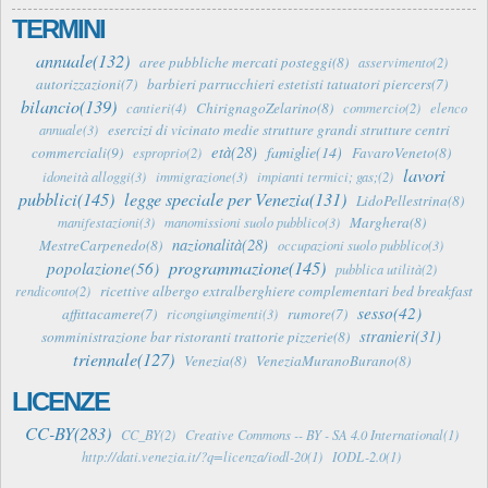
TERMINI
annuale(132)
aree pubbliche mercati posteggi(8)
asservimento(2)
autorizzazioni(7)
barbieri parrucchieri estetisti tatuatori piercers(7)
bilancio(139)
ChirignagoZelarino(8)
cantieri(4)
commercio(2)
elenco
esercizi di vicinato medie strutture grandi strutture centri
annuale(3)
età(28)
famiglie(14)
commerciali(9)
FavaroVeneto(8)
esproprio(2)
lavori
idoneità alloggi(3)
immigrazione(3)
impianti termici; gas;(2)
pubblici(145)
legge speciale per Venezia(131)
LidoPellestrina(8)
Marghera(8)
manifestazioni(3)
manomissioni suolo pubblico(3)
nazionalità(28)
MestreCarpenedo(8)
occupazioni suolo pubblico(3)
programmazione(145)
popolazione(56)
pubblica utilità(2)
ricettive albergo extralberghiere complementari bed breakfast
rendiconto(2)
sesso(42)
affittacamere(7)
rumore(7)
ricongiungimenti(3)
stranieri(31)
somministrazione bar ristoranti trattorie pizzerie(8)
triennale(127)
Venezia(8)
VeneziaMuranoBurano(8)
LICENZE
CC-BY(283)
CC_BY(2)
Creative Commons -- BY - SA 4.0 International(1)
http://dati.venezia.it/?q=licenza/iodl-20(1)
IODL-2.0(1)