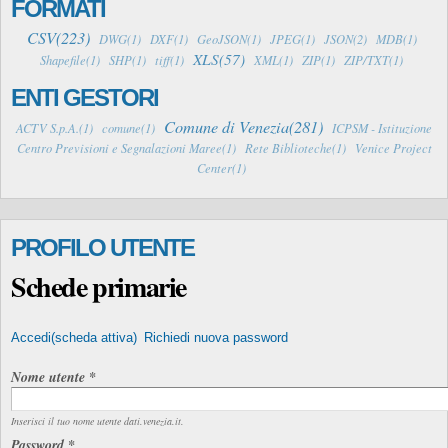
FORMATI
CSV(223)
DWG(1)
DXF(1)
GeoJSON(1)
JPEG(1)
JSON(2)
MDB(1)
XLS(57)
Shapefile(1)
SHP(1)
tiff(1)
XML(1)
ZIP(1)
ZIP/TXT(1)
ENTI GESTORI
Comune di Venezia(281)
ACTV S.p.A.(1)
comune(1)
ICPSM - Istituzione
Centro Previsioni e Segnalazioni Maree(1)
Rete Biblioteche(1)
Venice Project
Center(1)
PROFILO UTENTE
Schede primarie
Accedi
(scheda attiva)
Richiedi nuova password
Nome utente
*
Inserisci il tuo nome utente dati.venezia.it.
Password
*