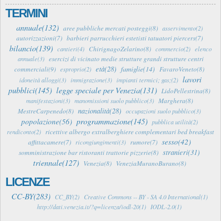
TERMINI
annuale(132)
aree pubbliche mercati posteggi(8)
asservimento(2)
autorizzazioni(7)
barbieri parrucchieri estetisti tatuatori piercers(7)
bilancio(139)
ChirignagoZelarino(8)
cantieri(4)
commercio(2)
elenco
esercizi di vicinato medie strutture grandi strutture centri
annuale(3)
età(28)
famiglie(14)
commerciali(9)
FavaroVeneto(8)
esproprio(2)
lavori
idoneità alloggi(3)
immigrazione(3)
impianti termici; gas;(2)
pubblici(145)
legge speciale per Venezia(131)
LidoPellestrina(8)
Marghera(8)
manifestazioni(3)
manomissioni suolo pubblico(3)
nazionalità(28)
MestreCarpenedo(8)
occupazioni suolo pubblico(3)
programmazione(145)
popolazione(56)
pubblica utilità(2)
ricettive albergo extralberghiere complementari bed breakfast
rendiconto(2)
sesso(42)
affittacamere(7)
rumore(7)
ricongiungimenti(3)
stranieri(31)
somministrazione bar ristoranti trattorie pizzerie(8)
triennale(127)
Venezia(8)
VeneziaMuranoBurano(8)
LICENZE
CC-BY(283)
CC_BY(2)
Creative Commons -- BY - SA 4.0 International(1)
http://dati.venezia.it/?q=licenza/iodl-20(1)
IODL-2.0(1)