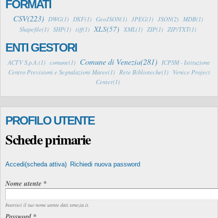
FORMATI
CSV(223)
DWG(1)
DXF(1)
GeoJSON(1)
JPEG(1)
JSON(2)
MDB(1)
XLS(57)
Shapefile(1)
SHP(1)
tiff(1)
XML(1)
ZIP(1)
ZIP/TXT(1)
ENTI GESTORI
Comune di Venezia(281)
ACTV S.p.A.(1)
comune(1)
ICPSM - Istituzione
Centro Previsioni e Segnalazioni Maree(1)
Rete Biblioteche(1)
Venice Project
Center(1)
PROFILO UTENTE
Schede primarie
Accedi
(scheda attiva)
Richiedi nuova password
Nome utente
*
Inserisci il tuo nome utente dati.venezia.it.
Password
*