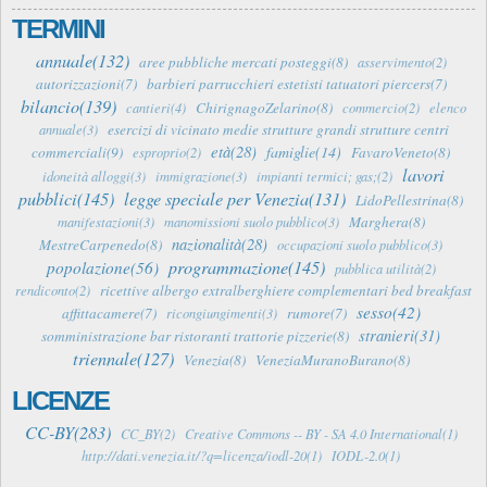
TERMINI
annuale(132)
aree pubbliche mercati posteggi(8)
asservimento(2)
autorizzazioni(7)
barbieri parrucchieri estetisti tatuatori piercers(7)
bilancio(139)
ChirignagoZelarino(8)
cantieri(4)
commercio(2)
elenco
esercizi di vicinato medie strutture grandi strutture centri
annuale(3)
età(28)
famiglie(14)
commerciali(9)
FavaroVeneto(8)
esproprio(2)
lavori
idoneità alloggi(3)
immigrazione(3)
impianti termici; gas;(2)
pubblici(145)
legge speciale per Venezia(131)
LidoPellestrina(8)
Marghera(8)
manifestazioni(3)
manomissioni suolo pubblico(3)
nazionalità(28)
MestreCarpenedo(8)
occupazioni suolo pubblico(3)
programmazione(145)
popolazione(56)
pubblica utilità(2)
ricettive albergo extralberghiere complementari bed breakfast
rendiconto(2)
sesso(42)
affittacamere(7)
rumore(7)
ricongiungimenti(3)
stranieri(31)
somministrazione bar ristoranti trattorie pizzerie(8)
triennale(127)
Venezia(8)
VeneziaMuranoBurano(8)
LICENZE
CC-BY(283)
CC_BY(2)
Creative Commons -- BY - SA 4.0 International(1)
http://dati.venezia.it/?q=licenza/iodl-20(1)
IODL-2.0(1)