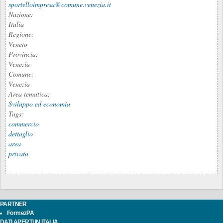
sportelloimpresa@comune.venezia.it
Nazione:
Italia
Regione:
Veneto
Provincia:
Venezia
Comune:
Venezia
Area tematica:
Sviluppo ed economia
Tags:
commercio
dettaglio
area
privata
PARTNER
FormezPA
DATI APERTI IN ITALIA