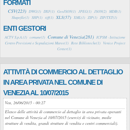
FORMATI
CSV(223)
DWG(1)
DXF(1)
GeoJSON(1)
JPEG(1)
JSON(2)
MDB(1)
XLS(57)
Shapefile(1)
SHP(1)
tiff(1)
XML(1)
ZIP(1)
ZIP/TXT(1)
ENTI GESTORI
Comune di Venezia(281)
ACTV S.p.A.(1)
comune(1)
ICPSM - Istituzione
Centro Previsioni e Segnalazioni Maree(1)
Rete Biblioteche(1)
Venice Project
Center(1)
ATTIVITÀ DI COMMERCIO AL DETTAGLIO
IN AREA PRIVATA NEL COMUNE DI
VENEZIA AL 10/07/2015
Ven, 26/06/2015 - 00:27
Elenco delle attività di commercio al dettaglio in area privata operanti
nel Comune di Venezia al 10/07/2015 (esercizi di vicinato, medie
strutture di vendita, grandi strutture di vendita e centri commerciali).